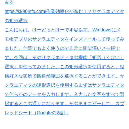
みる
https://kk90info.com/作業効率化が進む！？サクラエディタ
の矩形選択
こんにちは、けーどっとけーです😀以前、Windowsにメ
モ帳アプリのサクラエディタをインストールして使ってみ
ました。仕事でもよく使うので非常に馴染深いメモ帳で
す。今回は、そのサクラエディタの機能「矩形（くけい）
選択」を使ってみました。この矩形選択を使用すると、縦
横好きな箇所で四角形範囲を選択することができます。サ
クラエディタの矩形選択を使用するまずはサクラエディタ
で何らかのデータを入力します。入力した文字をすべて選
択するとこの通りになります。そのままコピーして、スプ
レッドシート（Googleの表計...