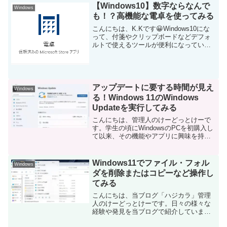
などデバイスの新機能や便利なアプリを
【Windows10】数字ならなんで
Windows
使ってみる...
も！？高機能な電卓を使ってみる
こんにちは、K.Kです😀Windows10にな
って、付箋やクリップボードなどデフォ
ルトで使えるツールが便利になっていま
す。電卓もだいぶバージョンアップして
いるので使ってみました。電卓を起動す
る一番早い起動の仕方は、コルタナにき
てみることでし...
アップデートに要する時間が見え
Windows
る！Windows 11のWindows
Updateを実行してみる
こんにちは、管理人のけーどっとけーで
す。学生の頃にWindowsのPCを初購入し
て以来、その機能やアプリに興味を持ち
ました。今ではPCだけでなくその他ITデ
バイス（スマホやタブレットなど）の新
機能や便利なアプリを使ってみることを
Windows11でファイル・フォル
Windows
趣味としてい...
ダを削除またはコピーなど操作し
てみる
こんにちは、当ブログ「ハジカラ」管理
人のけーどっとけーです。日々の様々な
経験や発見を当ブログで紹介していま
す。ほぼ毎日更新しているので、その他