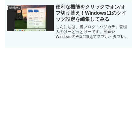
の記事も見ていただけると励みになりま
す。今回は、Windows11のファイルやフ
便利な機能をクリックでオン/オ
Windows
ォルダをコピーまた...
フ切り替え！Windows11のクイ
ック設定を編集してみる
こんにちは、当ブログ「ハジカラ」管理
人のけーどっとけーです。Macや
WindowsのPCに加えてスマホ・タブレッ
トの新機能や便利な機能を使ってみるこ
とを趣味としています。日々の経験や発
見を当ブログで紹介しています。ほぼ毎
日更新しています。そ...