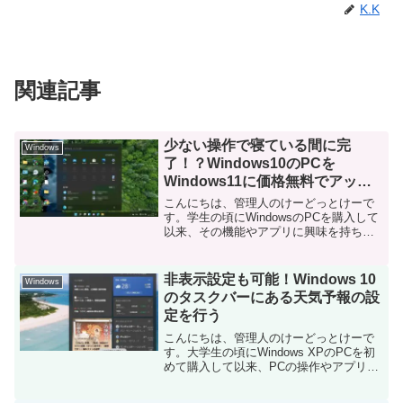
K.K
関連記事
少ない操作で寝ている間に完
Windows
了！？Windows10のPCを
Windows11に価格無料でアップ
グレードする
こんにちは、管理人のけーどっとけーで
す。学生の頃にWindowsのPCを購入して
以来、その機能やアプリに興味を持ちま
した。今ではPCだけでなくその他デバイ
ス（スマホやタブレットなど）の新機能
や便利で面白いアプリを使ってみること
非表示設定も可能！Windows 10
Windows
を趣味としてい...
のタスクバーにある天気予報の設
定を行う
こんにちは、管理人のけーどっとけーで
す。大学生の頃にWindows XPのPCを初
めて購入して以来、PCの操作やアプリを
使ってみることに興味を持ちました。今
では、PCだけでなくスマホやタブレット