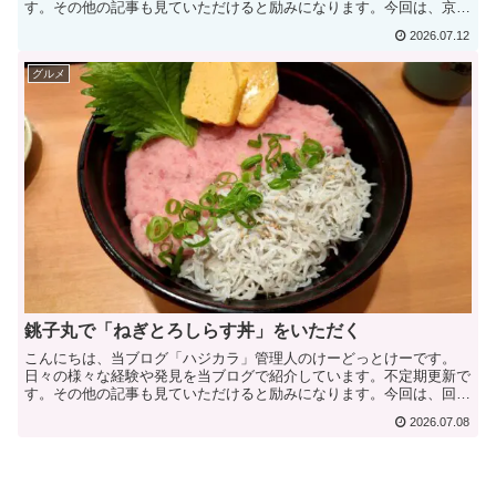
す。その他の記事も見ていただけると励みになります。今回は、京急
沿線の立ち食いそば店「えきめんや」で食事してきました。夏...
2026.07.12
グルメ
銚子丸で「ねぎとろしらす丼」をいただく
こんにちは、当ブログ「ハジカラ」管理人のけーどっとけーです。
日々の様々な経験や発見を当ブログで紹介しています。不定期更新で
す。その他の記事も見ていただけると励みになります。今回は、回転
寿司チェーン「銚子丸」にて丼メニューの「ねぎとろしらす丼...
2026.07.08