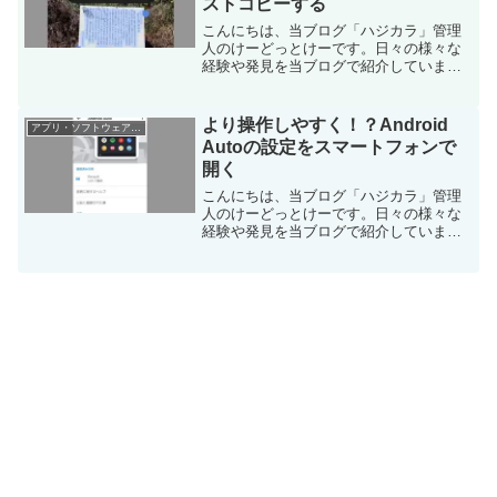
ストコピーする
こんにちは、当ブログ「ハジカラ」管理
人のけーどっとけーです。日々の様々な
経験や発見を当ブログで紹介していま
す。不定期更新です。その他の記事も見
ていただけると励みになります。今回
は、スマホ版Googleフォトにアップした
より操作しやすく！？Android
アプリ・ソフトウェア・サービス
写真の文字をGoogl...
Autoの設定をスマートフォンで
開く
こんにちは、当ブログ「ハジカラ」管理
人のけーどっとけーです。日々の様々な
経験や発見を当ブログで紹介していま
す。ほぼ毎日更新しているので、その他
の記事も見ていただけると励みになりま
す。ドライブも趣味なので休日は関東近
郊を巡っていします。ドライ...