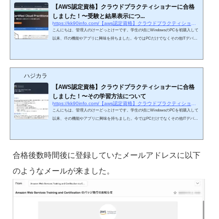
【AWS認定資格】クラウドプラクティショナーに合格
しました！〜受験と結果表示につ...
https://kk90info.com/【aws認定資格】クラウドプラクティショナーに合
こんにちは、管理人のけーどっとけーです。学生の頃にWindowsのPCを初購入して
以来、ITの機能やアプリに興味を持ちました。今ではPCだけでなくその他ITデバイ
ス（スマホやタブレットなど）の新機能や便利なアプリを使ってみることを趣味と
しています。またIT関連の仕事をしており、ここ2年ほどはAmazonのクラウドサー
ビス「AWS」を使って開発など行なっています。そろそろAWSに慣れてきたのでA
WSの認定資格の一つ「クラウドプラクティショナー」を受験し先日合格しまし
ハジカラ
た。AWS認定クラウドプラクティショナーとはAWS認定資格とは、AWS...
【AWS認定資格】クラウドプラクティショナーに合格
しました！〜その学習方法について
https://kk90info.com/【aws認定資格】クラウドプラクティショナーに合-2
こんにちは、管理人のけーどっとけーです。学生の頃にWindowsのPCを初購入して
以来、その機能やアプリに興味を持ちました。今ではPCだけでなくその他ITデバイ
ス（スマホやタブレットなど）の新機能や便利なアプリを使ってみることを趣味と
しています。ITの仕事をしていますが、ここ数年はAWSでの設計や開発をすること
が増えました。自分のスキル確認や勉強のためにAWS認定資格の初期レベルにあた
る「クラウドプラクティショナー」を受験して合格しました。受験時の様子や受験
合格後数時間後に登録していたメールアドレスに以下
後のことなどは以下の記事を参考にしてください。今回は合格...
のようなメールが来ました。