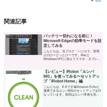
関連記事
バッテリー切れになる前に！
アプリ・ソフトウェア・サービス
Microsoft Edgeの効率モードを設
定してみる
こんにちは、当ブログ「ハジカラ」管理
人のけーどっとけーです。Macと
WindowsのPCに加えてスマホ・タブレッ
トの新機能や便利なアプリを使ってみる
ことを趣味としています。日々の経験や
発見を当ブログで紹介しています。ほぼ
【レビュー】iRobot「ルンバ
アプリ・ソフトウェア・サービス
毎日更新しています！...
691」を使ってみる〜セットアッ
プ「iRobot Home」編
こんにちは、K.Kです😀Amazon Echoと
連携できるルンバ691のセットアップを行
なっています。前回はルンバ本体を充電
するところまで行いました。ルンバの充
電中に、今回は「iRobot Home」という
アプリをスマホにインストールします...