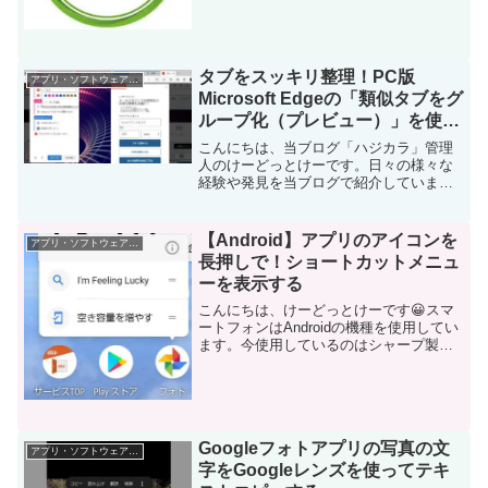
タブをスッキリ整理！PC版
アプリ・ソフトウェア・サービス
Microsoft Edgeの「類似タブをグ
ループ化（プレビュー）」を使っ
てみる
こんにちは、当ブログ「ハジカラ」管理
人のけーどっとけーです。日々の様々な
経験や発見を当ブログで紹介していま
す。ほぼ毎日更新しています！その他の
記事も見ていただけると励みになりま
す。今回は、PC版Microsoft Edgeの「類
【Android】アプリのアイコンを
アプリ・ソフトウェア・サービス
似タブをグル...
長押しで！ショートカットメニュ
ーを表示する
こんにちは、けーどっとけーです😀スマ
ートフォンはAndroidの機種を使用してい
ます。今使用しているのはシャープ製の
「AQUOS sense3」で、Androidのバージ
ョンは9.0になります。Android 7.1以降で
実装された機能に「...
Googleフォトアプリの写真の文
アプリ・ソフトウェア・サービス
字をGoogleレンズを使ってテキ