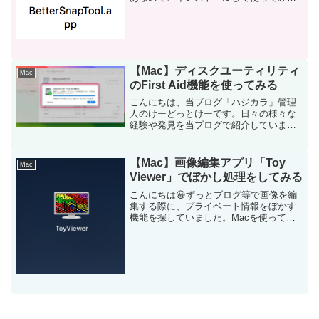
うと思います。BetterSnapToolと
は・・・ウィンドウの位置やサイズを、
マウス操作でショートカットで自在に
動...
【Mac】ディスクユーティリティ
Mac
のFirst Aid機能を使ってみる
こんにちは、当ブログ「ハジカラ」管理
人のけーどっとけーです。日々の様々な
経験や発見を当ブログで紹介していま
す。ほぼ毎日更新しているので、その他
の記事も見ていただけると励みになりま
す。今回は、Macのディスクユーティリ
【Mac】画像編集アプリ「Toy
Mac
ティのFirst Aid...
Viewer」でぼかし処理をしてみる
こんにちは😀ずっとブログ等で画像を編
集する際に、プライベート情報をぼかす
機能を探していました。Macを使ってい
るので、元々インストールされている
「プレビュー」の機能で画像の一部をぼ
かすことができません。調べてみると、
Xcode（Macの開発...