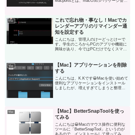
Macportsとは、macOSのパッケージ管理
システムです。Macのパッケージ管理シ
ステムというとHomebrewがありますが、
MacportsはMacのソフト...
これで忘れ物・事なし！Macでカ
Mac
レンダーアプリのリマインダー通
知を設定する
こんにちは、管理人のけーどっとけーで
す。学生のころからPCのアプリや機能に
興味があり、今ではPCだけでなくスマホ
やタブレットの新機能や便利なアプリを
使ってみることを趣味としています。プ
ライベートでメインPCはMacを使ってお
【Mac】アプリケーションを削除
Mac
り当ブログもMa...
する
こんにちは、K.Kです😀Macを使い始めて
便利なアプリケーションをインストール
しましたが、増えすぎてしまうと整理の
ためにアンインストールする必要も出て
きます。しかし、アプリによってはアン
インストールがわかりづらい場合があり
ます。今回はわかる...
【Mac】BetterSnapToolを使っ
Mac
てみる
こんにちは😀Macのマウス操作に便利な
ツールに「BetterSnapTool」というのが
あるので、インストールして使ってみよ