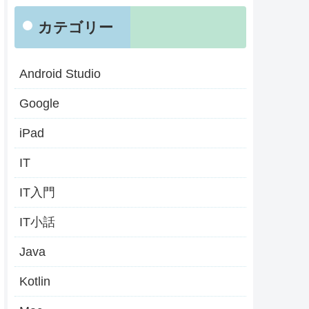
カテゴリー
Android Studio
Google
iPad
IT
IT入門
IT小話
Java
Kotlin