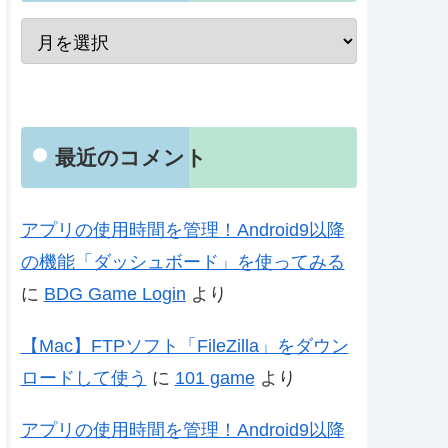
最近のコメント
アプリの使用時間を管理！Android9以降
の機能「ダッシュボード」を使ってみる
に
BDG Game Login
より
【Mac】FTPソフト「FileZilla」をダウン
ロードして使う
に
101 game
より
アプリの使用時間を管理！Android9以降