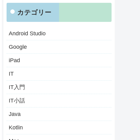
カテゴリー
Android Studio
Google
iPad
IT
IT入門
IT小話
Java
Kotlin