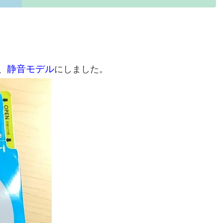
静音モデル
、
にしました。