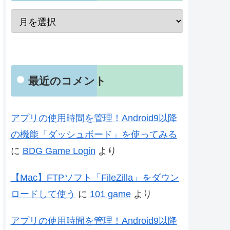
最近のコメント
アプリの使用時間を管理！Android9以降
の機能「ダッシュボード」を使ってみる
に
BDG Game Login
より
【Mac】FTPソフト「FileZilla」をダウン
ロードして使う
に
101 game
より
アプリの使用時間を管理！Android9以降