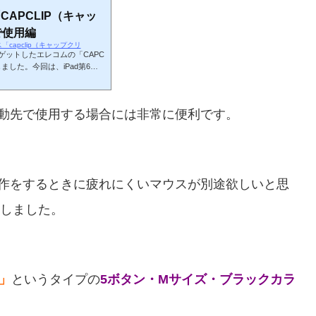
APCLIP（キャッ
で使用編
ウス「capclip（キャップクリ
ゲットしたエレコムの「CAPC
ました。今回は、iPad第6世
お、使用にはiPadのOSはiOS
レスマウス「CAPCLIP」のス
したら、透明のフタをセット
動先で使用する場合には非常に便利です。
ようにスイッチをオンにしま
だとオフです。スイッチをズ
作をするときに疲れにくいマウスが別途欲しいと思
入しました。
G」
というタイプの
5ボタン・Mサイズ・ブラックカラ