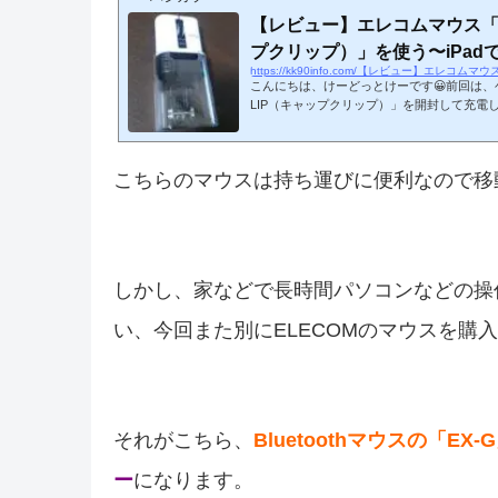
【レビュー】エレコムマウス「C
プクリップ）」を使う〜iPad
https://kk90info.com/【レビュー】エレコムマ
こんにちは、けーどっとけーです😀前回は、
LIP（キャップクリップ）」を開封して充電し
代にBluetooth接続して使用してみました。な
でなくiPadOSである必要があります。ワイヤ
イッチをオンにするバッテリーの充電が完了
こちらのマウスは持ち運びに便利なので移
してマウス型にします。CAPCLIPを使える
す。スイッチはマウスの裏側にあります。赤
ラして緑にするとオンになります。...
しかし、家などで長時間パソコンなどの操
い、今回また別にELECOMのマウスを購
それがこちら、
Bluetoothマウスの「EX-
ー
になります。