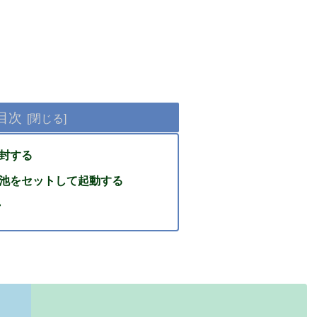
目次
開封する
電池をセットして起動する
・