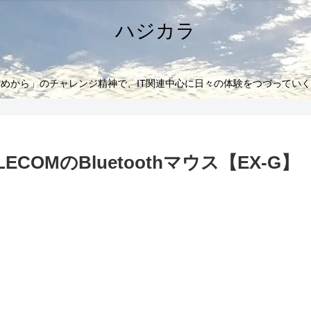
ハジカラ
めから」のチャレンジ精神で、IT関連中心に日々の体験をつづってい
OMのBluetoothマウス【EX-G】