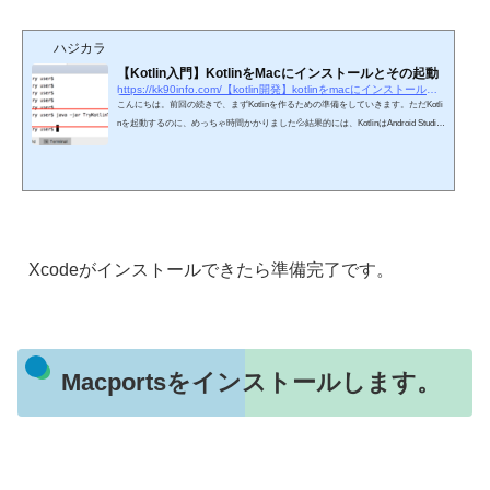
ハジカラ
【Kotlin入門】KotlinをMacにインストールとその起動
https://kk90info.com/【kotlin開発】kotlinをmacにインストールとその起動
こんにちは。前回の続きで、まずKotlinを作るための準備をしていきます。ただKotli
nを起動するのに、めっちゃ時間かかりました💦結果的には、KotlinはAndroid Studio
で作成しますが、起動はまずは勉強のために作るので、Mac上でやりたいと思いま
す。そのためのコマンドや必要な設定のインストールが必要です。以下、行ったこ
との流れです。・Kotlinダウンロード・Macのバージョンアップ・Xcodeインストー
ル・Homeblewのインストール・Kotlinインストール・Kotlin作成クラスのjarファイル
化・jarファイル実行javaと同じくKotlin...
Xcodeがインストールできたら準備完了です。
Macportsをインストールします。