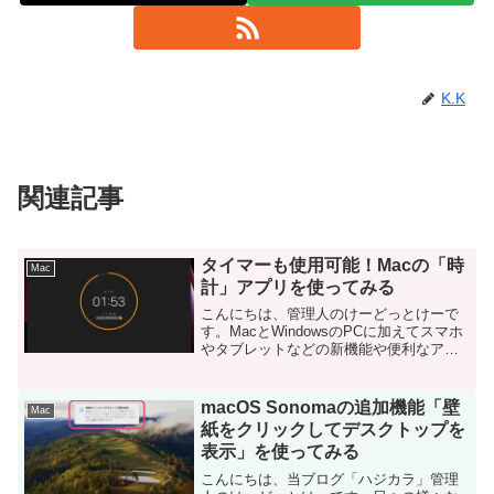
K.K
関連記事
タイマーも使用可能！Macの「時
Mac
計」アプリを使ってみる
こんにちは、管理人のけーどっとけーで
す。MacとWindowsのPCに加えてスマホ
やタブレットなどの新機能や便利なアプ
リを使ってみることを趣味としていま
す。その他の趣味と合わせて日々の経験
や発見を当ブログで紹介しています。ほ
macOS Sonomaの追加機能「壁
Mac
ぼ毎日更新してい...
紙をクリックしてデスクトップを
表示」を使ってみる
こんにちは、当ブログ「ハジカラ」管理