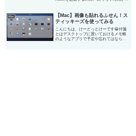
りました💦結果的には、KotlinはAndroid
Studioで作成しますが、起動はまずは勉
強のために作るので、Ma...
【Mac】画像も貼れるふせん！ス
Mac
ティッキーズを使ってみる
こんにちは、けーどっとけーです😀付箋
とはデスクトップに置いておけるメモ帳
のようなアプリで予定や忘れてはならな
いちょっとしたことを保存しておくのに
便利です。以前は、Windowsの付箋
「Sticky Notes」を使ってダークモード
などを試し...