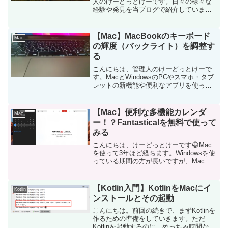
人のけーどっとけーです。日々の様々な
経験や発見を当ブログで紹介していま
す。ほぼ毎日更新しています！その他の
記事も見ていただけると励みになりま
す。今回は、今月リリースされた
【Mac】MacBookのキーボード
Mac
「macOS Sonoma」の追加...
の輝度（バックライト）を調整す
る
こんにちは、管理人のけーどっとけーで
す。MacとWindowsのPCやスマホ・タブ
レットの新機能や便利なアプリを使って
みることを趣味としています。日々の経
験や発見を当ブログで紹介しています。
ほぼ毎日更新しています！他の記事も見
【Mac】便利な多機能カレンダ
Mac
ていただけると...
ー！？Fantasticalを無料で使って
みる
こんにちは、けーどっとけーです😀Mac
を使って3年ほど経ちます。Windowsを使
っている期間の方が長いですが、Macは
操作性がスムーズでストレス少なく使う
ことがメリットでしょうか。そんなMac
ですが、先日MacのBest Of 2020が...
【Kotlin入門】KotlinをMacにイ
Kotlin
ンストールとその起動
こんにちは。前回の続きで、まずKotlinを
作るための準備をしていきます。ただ
Kotlinを起動するのに、めっちゃ時間かか