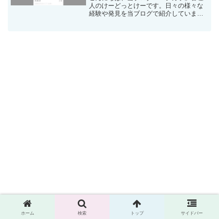
人のけーどっとけーです。日々の様々な
経験や発見を当ブログで紹介していま
す。ほぼ毎日更新しているので、その他
の記事も見ていただけると励みになりま
す。今回はLINEの「安否確認」機能をチ
ェックしてみました。こ...
ホーム
検索
トップ
サイドバー