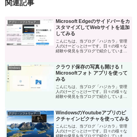
関連記事
Microsoft Edgeのサイドバーをカ
アプリ・ソフトウェア・サービス
スタマイズしてWebサイトを追加
してみる
こんにちは、当ブログ「ハジカラ」管理
人のけーどっとけーです。日々の様々な
経験や発見を当ブログで紹介していま
す。ほぼ毎日更新しているので、その他
の記事も見ていただけると励みになりま
す。今回は、PC版Microsoft Edgeのサイ
クラウド保存の写真も開ける！
Windows
ドバーをカ...
Microsoftフォト アプリを使って
みる
こんにちは、当ブログ「ハジカラ」管理
人のけーどっとけーです。日々の様々な
経験や発見を当ブログで紹介していま
す。ほぼ毎日更新しているので、その他
の記事も見ていただけると励みになりま
す。今回は、Windows11に標準インスト
WindowsのYoutubeアプリのピ
アプリ・ソフトウェア・サービス
ールされている「M...
クチャインピクチャを使ってみる
こんにちは、当ブログ「ハジカラ」管理
人のけーどっとけーです。日々の様々な
経験や発見を当ブログで紹介していま