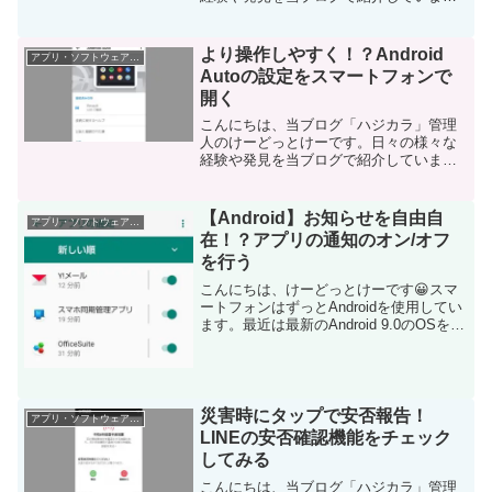
す。ほぼ毎日更新しているので、その他
の記事も見ていただけると励みになりま
す。今回はWindows用のYoutubeアプリの
より操作しやすく！？Android
アプリ・ソフトウェア・サービス
機能「ピクチ...
Autoの設定をスマートフォンで
開く
こんにちは、当ブログ「ハジカラ」管理
人のけーどっとけーです。日々の様々な
経験や発見を当ブログで紹介していま
す。ほぼ毎日更新しているので、その他
の記事も見ていただけると励みになりま
す。ドライブも趣味なので休日は関東近
【Android】お知らせを自由自
アプリ・ソフトウェア・サービス
郊を巡っていします。ドライ...
在！？アプリの通知のオン/オフ
を行う
こんにちは、けーどっとけーです😀スマ
ートフォンはずっとAndroidを使用してい
ます。最近は最新のAndroid 9.0のOSを搭
載している「AQUOS sense3」を使って
います。Androidのスマートフォンはアプ
リのお知らせが画面上...
災害時にタップで安否報告！
アプリ・ソフトウェア・サービス
LINEの安否確認機能をチェック
してみる
こんにちは、当ブログ「ハジカラ」管理