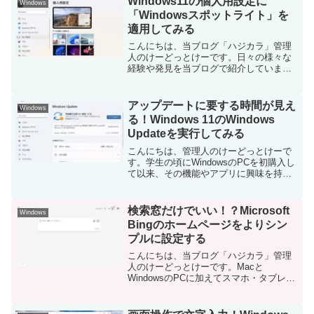
Windows11の個人用設定に
Windows
ールされている「M...
「Windowsスポットライト」を
適用してみる
こんにちは、当ブログ「ハジカラ」管理
人のけーどっとけーです。日々の様々な
経験や発見を当ブログで紹介していま
す。ほぼ毎日更新しているので、その他
の記事も見ていただけると励みになりま
す。今回はWindows11の「個人用設定」
アップデートに要する時間が見え
Windows
のテーマを「Win...
る！Windows 11のWindows
Updateを実行してみる
こんにちは、管理人のけーどっとけーで
す。学生の頃にWindowsのPCを初購入し
て以来、その機能やアプリに興味を持ち
ました。今ではPCだけでなくその他ITデ
バイス（スマホやタブレットなど）の新
機能や便利なアプリを使ってみることを
検索窓だけでいい！？Microsoft
Windows
趣味としてい...
Bingのホームページをよりシン
プルに設定する
こんにちは、当ブログ「ハジカラ」管理
人のけーどっとけーです。Macと
WindowsのPCに加えてスマホ・タブレッ
トの新機能や便利なアプリを使ってみる
ことを趣味としています。日々の経験や
発見を当ブログで紹介しています。ほぼ