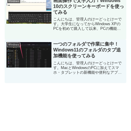
画面操作で文字入力！Windows
Windows
毎日更新しています！...
10のスクリーンキーボードを使っ
てみる
こんにちは、管理人のけーどっとけーで
す。大学生になってからWindows XPの
PCを初めて購入して以来、PCの機能や
アプリに興味を持ってきました。今では
PCだけでなくスマホ・タブレットなどデ
バイスの新機能や便利なアプリを使って
一つのフォルダで作業に集中！
Windows
みることを趣...
Windows11のフォルダのタブ追
加機能を使ってみる
こんにちは、管理人のけーどっとけーで
す。MacとWindowsのPCに加えてスマ
ホ・タブレットの新機能や便利なアプリ
を使ってみることを趣味としています。
日々の経験や発見を当ブログで紹介して
います。ほぼ毎日更新しています！その
他の記事も見てい...