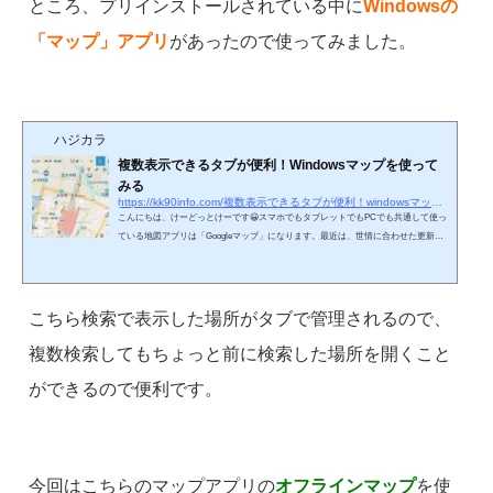
ところ、プリインストールされている中に
Windowsの
「マップ」アプリ
があったので使ってみました。
ハジカラ
複数表示できるタブが便利！Windowsマップを使って
みる
https://kk90info.com/複数表示できるタブが便利！windowsマップを使ってみ
こんにちは、けーどっとけーです😀スマホでもタブレットでもPCでも共通して使っ
ている地図アプリは「Googleマップ」になります。最近は、世情に合わせた更新の
多い「Yahoo!マップ」もスマホにインストールして使っています。今回は、Window
s10のPCにプリインストールされていた「マップ」アプリを使ってみました。こち
ら使い方は他のGoogleマップやYahoo!マップと同じですが、Microsoftマップは検索
結果の場所をタグで表示しておけたりマップ上にペンで記載することなどができま
こちら検索で表示した場所がタブで管理されるので、
す。Microsoftマップを使ってみるマップアプリは...
複数検索してもちょっと前に検索した場所を開くこと
ができるので便利です。
今回はこちらのマップアプリの
オフラインマップ
を使