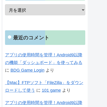
最近のコメント
アプリの使用時間を管理！Android9以降
の機能「ダッシュボード」を使ってみる
に
BDG Game Login
より
【Mac】FTPソフト「FileZilla」をダウン
ロードして使う
に
101 game
より
アプリの使用時間を管理！Android9以降