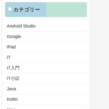
カテゴリー
Android Studio
Google
iPad
IT
IT入門
IT小話
Java
Kotlin