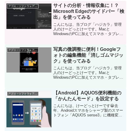
サイトの分析・情報収集に！？
アプリ・ソフトウェア・サービス
Microsoft Edgeのサイドバー「検
出」を使ってみる
こんにちは、当ブログ「ハジカラ」管理
人のけーどっとけーです。Macと
WindowsのPCに加えてスマホ・タブレッ
トの新機能や便利なアプリを使ってみる
ことを趣味としています。日々の経験や
発見を当ブログで紹介しています。ほぼ
写真の微調整に便利！Googleフ
アプリ・ソフトウェア・サービス
毎日更新しています！...
ォトの編集機能「消しゴムマジッ
ク」を使ってみる
こんにちは、当ブログ「ハジカラ」管理
人のけーどっとけーです。Macと
WindowsのPCに加えてスマホ・タブレッ
トの新機能や便利なアプリを使ってみる
ことを趣味としています。日々の経験や
発見を当ブログで紹介しています。ほぼ
【Android】AQUOS便利機能の
アプリ・ソフトウェア・サービス
毎日更新しています！...
「かんたんモード」を設定する
こんにちは、けーどっとけーです😀去
年、Androidスマホをシャープ製のスマー
トフォン「AQUOS sense3」に機種変し
ています。シャープのAQUOSスマートフ
ォンには、「AQUOS便利機能」というも
のがあります。スマートフォンを使う