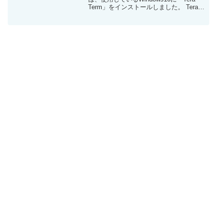
Term」をインストールしました。 Tera
Termは、Windowsで使用できる
SSH（Secure Shell）接続ソフトウェア
です。今回は、外部のサ...