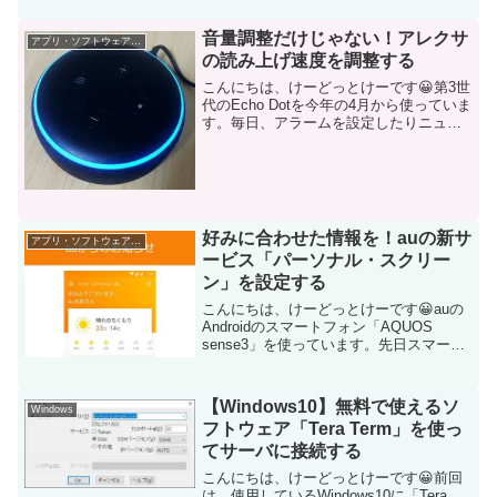
上...
音量調整だけじゃない！アレクサ
アプリ・ソフトウェア・サービス
の読み上げ速度を調整する
こんにちは、けーどっとけーです😀第3世
代のEcho Dotを今年の4月から使っていま
す。毎日、アラームを設定したりニュー
スを流したり交通情報を聞いたりと朝の
準備や家事をしながら音声操作できるの
で大変便利です。Echo Dotから音声操作
でき...
好みに合わせた情報を！auの新サ
アプリ・ソフトウェア・サービス
ービス「パーソナル・スクリー
ン」を設定する
こんにちは、けーどっとけーです😀auの
Androidのスマートフォン「AQUOS
sense3」を使っています。先日スマート
フォンを使っていたところ以下のような
お知らせが届きました。この「パーソナ
ル・スクリーン」は、その人の好みに合
【Windows10】無料で使えるソ
Windows
わせてサ...
フトウェア「Tera Term」を使っ
てサーバに接続する
こんにちは、けーどっとけーです😀前回
は、使用しているWindows10に「Tera