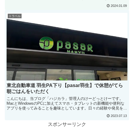
行も好きで年末は長野県松本市にある「国宝 松本城」に行っ...
2024.01.09
トラベル
東北自動車道 羽生PA下り【pasar羽生】で休憩がてら
朝ごはんをいただく
こんにちは、当ブログ「ハジカラ」管理人のけーどっとけーです。
MacとWindowsのPCに加えてスマホ・タブレットの新機能や便利な
アプリを使ってみることを趣味としています。日々の経験や発見を当
ブログで紹介しています。ほぼ毎日更新しています。...
2023.07.13
スポンサーリンク