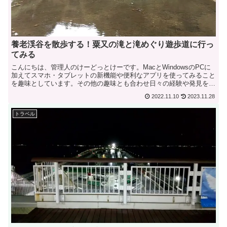
養老渓谷を散歩する！粟又の滝と滝めぐり遊歩道に行っ
てみる
こんにちは、管理人のけーどっとけーです。MacとWindowsのPCに
加えてスマホ・タブレットの新機能や便利なアプリを使ってみること
を趣味としています。その他の趣味とも合わせ日々の経験や発見を当
ブログでまとめています。ほぼ毎日更新しています...
2022.11.10
2023.11.28
トラベル