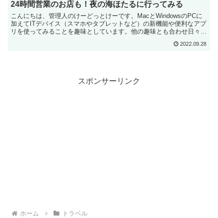
24時間営業のお店も！夜の海ほたるに行ってみる
こんにちは、管理人のけーどっとけーです。MacとWindowsのPCに
加えてITデバイス（スマホやタブレットなど）の新機能や便利なアプ
リを使ってみることを趣味としています。他の趣味とも合わせ日々の
経験や発見を当ブログで紹介しています。ほぼ毎...
2022.09.28
スポンサーリンク
ホーム
トラベル