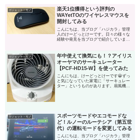
楽天1位獲得という評判の
ガジェット・モノ
WAYetTOのワイヤレスマウスを
開封してみる
こんにちは、当ブログ「ハジカラ」管理
人のけーどっとけーです。日々の様々な
経験や発見を当ブログで紹介していま
す。ほぼ毎日更新しているので、その他
の記事も見ていただけると励みになりま
す。今回は、WAYetTOのワイヤレスマウ
年中使えて換気にも！？アイリス
ガジェット・モノ
スを開封してみました...
オーヤマのサーキュレーター
【PCF-HD15-W】を使ってみた
こんにちは、けーどっとけーです😀ずっ
と気になっていた家電に「サーキュレー
ター」というものがあります。扇風機と
は違うようで、サーキュレーターは直線
的に送風して空気を循環させるのが主な
機能のようです。エアコンと併用して部
屋の空気を循環させたい場...
スポーツモードやエコモードな
ガジェット・モノ
ど！ルノーのルーテシア（第五世
代）の運転モードを変更してみる
こんにちは、当ブログ「ハジカラ」管理