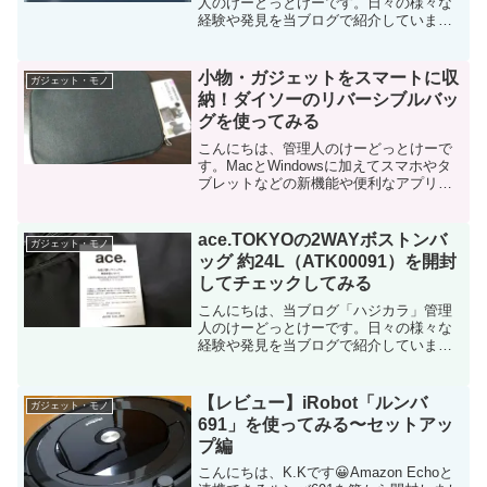
人のけーどっとけーです。日々の様々な
経験や発見を当ブログで紹介していま
す。ほぼ毎日更新しているので、その他
の記事も見ていただけると励みになりま
す。ドライブも好きなので休日は関東近
小物・ガジェットをスマートに収
ガジェット・モノ
辺を巡っています。愛車はル...
納！ダイソーのリバーシブルバッ
グを使ってみる
こんにちは、管理人のけーどっとけーで
す。MacとWindowsに加えてスマホやタ
ブレットなどの新機能や便利なアプリを
使ってみることを趣味としています。そ
の他の趣味と合わせ日々の経験や発見を
当ブログで紹介しています。ほぼ毎日更
ace.TOKYOの2WAYボストンバ
ガジェット・モノ
新しているので、...
ッグ 約24L（ATK00091）を開封
してチェックしてみる
こんにちは、当ブログ「ハジカラ」管理
人のけーどっとけーです。日々の様々な
経験や発見を当ブログで紹介していま
す。不定期更新です。その他の記事も見
ていただけると励みになります。今回
は、新しくace.TOKYOのボストンバッグ
【レビュー】iRobot「ルンバ
ガジェット・モノ
を買ったのでその開封...
691」を使ってみる〜セットアッ
プ編
こんにちは、K.Kです😀Amazon Echoと