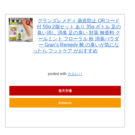
グランズレメディ 偽造防止 QRコード
付 50g 2個セット あり 35g ボトル 足の
臭い消し 消臭 足の臭い 対策 無香料 ク
ールミント フローラル 粉 消臭パウダ
ー Gran’s Remedy 靴 の臭いが気にな
ったら フットケア がおすすめ
posted with
カエレバ
楽天市場
Amazon