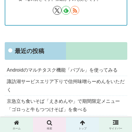
最近の投稿
Androidのマルチタスク機能「バブル」を使ってみる
諏訪湖サービスエリア下りで信州味噌らーめんをいただ
く
京急立ち食いそば「えきめんや」で期間限定メニュー
「ゴロっと牛もつつけそば」を食べる
ふたば製麺 アトレ川崎で「肉盛りごぼうかき揚げうど
ん」をいただく
ホーム
検索
トップ
サイドバー