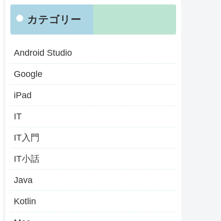
カテゴリー
Android Studio
Google
iPad
IT
IT入門
IT小話
Java
Kotlin