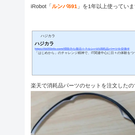
iRobot「
ルンバ691
」を1年以上使ってい
ハジカラ
ハジカラ
https://kk90info.com/掃除力も復活！？ルンバの消耗品パーツを交換す
「はじめから」のチャレンジ精神で、IT関連中心に日々の体験をつ
楽天で消耗品パーツのセットを注文したの