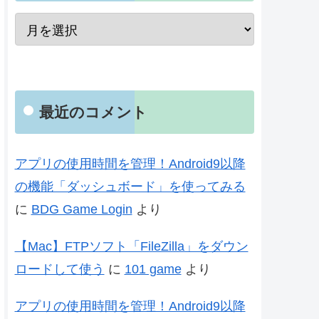
最近のコメント
アプリの使用時間を管理！Android9以降
の機能「ダッシュボード」を使ってみる
に
BDG Game Login
より
【Mac】FTPソフト「FileZilla」をダウン
ロードして使う
に
101 game
より
アプリの使用時間を管理！Android9以降