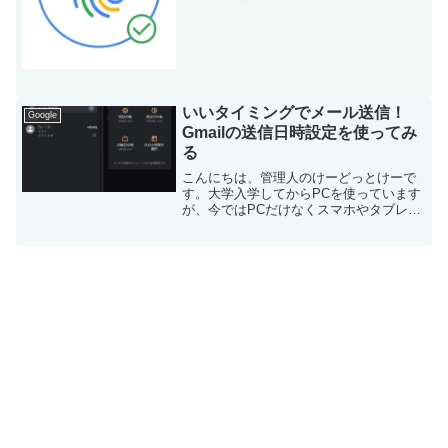
sense3はロック解除の方法に、指紋認証
と顔認証を設定できます。AQUOS
sense3の指紋認証を設定する指紋認証は
「...
いいタイミングでメール送信！
Google
Gmailの送信日時設定を使ってみ
る
こんにちは、管理人のけーどっとけーで
す。大学入学してからPCを使っています
が、今ではPCだけなくスマホやタブレッ
トなどのデバイスの新機能やサービスを
使ってみることを趣味としています。こ
こ最近はスマホでも手軽に
AR（Augmented Rea...