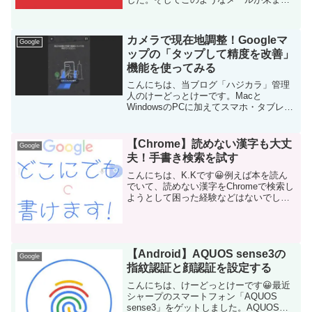
た。これは災害が発生したときに通行止
めになっている箇所の情報をGoogleマッ
プで共有する方法へのリンクが載ってい
カメラで現在地調整！Googleマ
Google
ます。実際に震...
ップの「タップして精度を改善」
機能を使ってみる
こんにちは、当ブログ「ハジカラ」管理
人のけーどっとけーです。Macと
WindowsのPCに加えてスマホ・タブレッ
トの新機能や便利なアプリを使ってみる
ことを趣味としています。日々の経験や
発見を当ブログで紹介しています。ほぼ
【Chrome】読めない漢字も大丈
Google
毎日更新しているので...
夫！手書き検索を試す
こんにちは、K.Kです😀例えば本を読ん
でいて、読めない漢字をChromeで検索し
ようとして困った経験などはないでしょ
うか。読み方のわからない文字を検索す
るのは非常に困難です。そこで、今回は
Chromeの機能にある「手書き入力」を有
効にして使...
【Android】AQUOS sense3の
Google
指紋認証と顔認証を設定する
こんにちは、けーどっとけーです😀最近
シャープのスマートフォン「AQUOS
sense3」をゲットしました。AQUOS