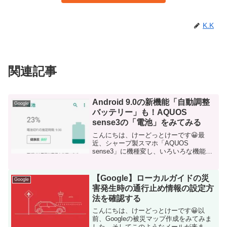
K.K
関連記事
Android 9.0の新機能「自動調整
Google
バッテリー」も！AQUOS
sense3の「電池」をみてみる
こんにちは、けーどっとけーです😀最
近、シャープ製スマホ「AQUOS
sense3」に機種変し、いろいろな機能を
みています。AQUOS sense3のOSは
「Android 9.0」です。Android 9.0には
様々な追加機能があります。利...
【Google】ローカルガイドの災
Google
害発生時の通行止め情報の設定方
法を確認する
こんにちは、けーどっとけーです😀以
前、Googleの被災マップ作成をみてみま
した。そしてこのようなメールが来まし