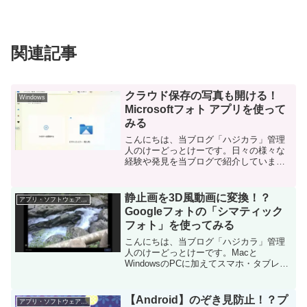
関連記事
クラウド保存の写真も開ける！
Windows
Microsoftフォト アプリを使って
みる
こんにちは、当ブログ「ハジカラ」管理
人のけーどっとけーです。日々の様々な
経験や発見を当ブログで紹介していま
す。ほぼ毎日更新しているので、その他
の記事も見ていただけると励みになりま
す。今回は、Windows11に標準インスト
静止画を3D風動画に変換！？
アプリ・ソフトウェア・サービス
ールされている「M...
Googleフォトの「シマティック
フォト」を使ってみる
こんにちは、当ブログ「ハジカラ」管理
人のけーどっとけーです。Macと
WindowsのPCに加えてスマホ・タブレッ
トの新機能や便利なアプリを使ってみる
ことを趣味としています。日々の経験や
発見を当ブログで紹介しています。ほぼ
【Android】のぞき見防止！？プ
アプリ・ソフトウェア・サービス