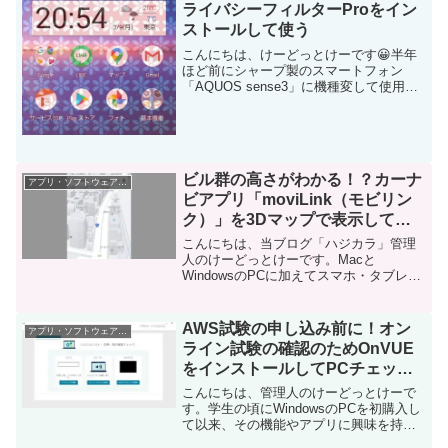
毎日更新しています。...
ライバシーフィルターProをイン
ストールして使う
こんにちは、けーどっとけーです😀半年
ほど前にシャープ製のスマートフォン
「AQUOS sense3」に機種変して使用し
ています。こちらのスマートフォンに
は、のぞき見防止の機能として「のぞき
見ブロック」という設定が標準装備され
ています。こちらは...
ビル群の高さがわかる！？カーナ
アプリ・ソフトウェア・サービス
ビアプリ「moviLink（モビリン
ク）」を3Dマップで表示してみ
る
こんにちは、当ブログ「ハジカラ」管理
人のけーどっとけーです。Macと
WindowsのPCに加えてスマホ・タブレッ
トの新機能や便利なアプリを使ってみる
ことを趣味としています。日々の経験や
発見を当ブログで紹介しています。ほぼ
AWS試験の申し込み前に！オン
アプリ・ソフトウェア・サービス
毎日更新しているので...
ライン試験の確認のためOnVUE
をインストールしてPCチェック
する
こんにちは、管理人のけーどっとけーで
す。学生の頃にWindowsのPCを初購入し
て以来、その機能やアプリに興味を持ち
ました。今ではPCだけでなくその他ITデ