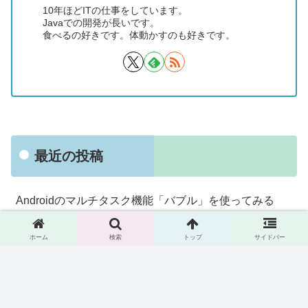
10年ほどITの仕事をしています。
Javaでの開発が長いです。
食べるの好きです。体動かすのも好きです。
最近の投稿
Androidのマルチタスク機能「バブル」を使ってみる
諏訪湖サービスエリア下りで信州味噌らーめんをいただ
ホーム
検索
トップ
サイドバー
く
京急立ち食いそば「えきめんや」で期間限定メニュー
「ゴロっと牛もつつけそば」を食べる