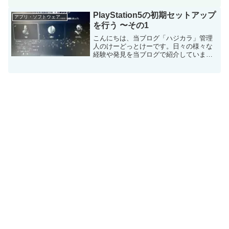
バイス（スマホやタブレットなど）の新
機能や便利なアプリを使ってみることを
PlayStation5の初期セットアップ
アプリ・ソフトウェア・サービス
趣味としてい...
を行う 〜その1
こんにちは、当ブログ「ハジカラ」管理
人のけーどっとけーです。日々の様々な
経験や発見を当ブログで紹介していま
す。不定期更新です。その他の記事も見
ていただけると励みになります。今回
は、新しくPlayStation5（PS5）を購入し
たので初期セ...