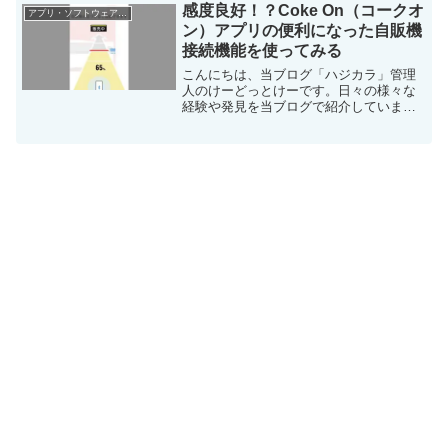
発見を当ブログで紹介しています。ほぼ
感度良好！？Coke On（コークオ
アプリ・ソフトウェア・サービス
毎日更新しています！...
ン）アプリの便利になった自販機
接続機能を使ってみる
こんにちは、当ブログ「ハジカラ」管理
人のけーどっとけーです。日々の様々な
経験や発見を当ブログで紹介していま
す。ほぼ毎日更新しているので、その他
の記事も見ていただけると励みになりま
す。今回は、コカコーラの公式アプリ
「Coke On（コークオン...