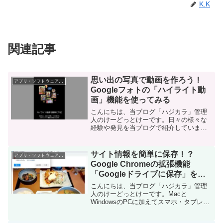
K.K
関連記事
思い出の写真で動画を作ろう！
アプリ・ソフトウェア・サービス
Googleフォトの「ハイライト動
画」機能を使ってみる
こんにちは、当ブログ「ハジカラ」管理
人のけーどっとけーです。日々の様々な
経験や発見を当ブログで紹介していま
す。ほぼ毎日更新しているので、その他
の記事も見ていただけると励みになりま
す。今回は、Googleフォトの編集機能の
サイト情報を簡単に保存！？
アプリ・ソフトウェア・サービス
一つ「ハイライト動画...
Google Chromeの拡張機能
「Googleドライブに保存」を使
ってみる
こんにちは、当ブログ「ハジカラ」管理
人のけーどっとけーです。Macと
WindowsのPCに加えてスマホ・タブレッ
トの新機能や便利なアプリを使ってみる
ことを趣味としています。日々の経験や