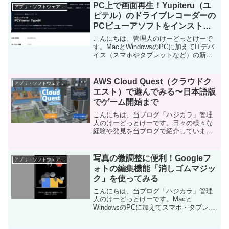
発見を当ブログで紹介しています。ほぼ
PC上で画面再生！Yupiteru（ユ
アプリ・ソフトウェア・サービス
毎日更新しています！...
ピテル）のドライブレコーダーの
PCビューアソフトをインストー
ルしてみる
こんにちは、管理人のけーどっとけーで
す。MacとWindowsのPCに加えてITデバ
イス（スマホやタブレットなど）の新機
能や便利なアプリを使ってみることを趣
味としています。その他の趣味とも合わ
せ日々の経験や発見を当ブログでまとめ
AWS Cloud Quest（クラウドク
アプリ・ソフトウェア・サービス
ています。ほ...
エスト）で遊んでみる〜日本語版
でゲーム開始まで
こんにちは、当ブログ「ハジカラ」管理
人のけーどっとけーです。日々の様々な
経験や発見を当ブログで紹介していま
す。ほぼ毎日更新しているので、その他
の記事も見ていただけると励みになりま
す。今回は、クラウドでサーバーやデー
写真の微調整に便利！Googleフ
アプリ・ソフトウェア・サービス
タベースなどを構築できるA...
ォトの編集機能「消しゴムマジッ
ク」を使ってみる
こんにちは、当ブログ「ハジカラ」管理
人のけーどっとけーです。Macと
WindowsのPCに加えてスマホ・タブレッ
トの新機能や便利なアプリを使ってみる
ことを趣味としています。日々の経験や