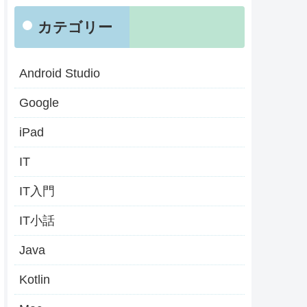
カテゴリー
Android Studio
Google
iPad
IT
IT入門
IT小話
Java
Kotlin