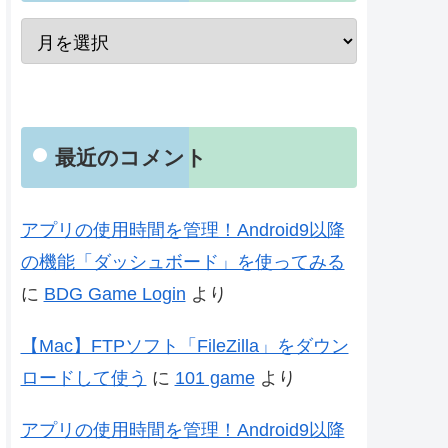
最近のコメント
アプリの使用時間を管理！Android9以降
の機能「ダッシュボード」を使ってみる
に
BDG Game Login
より
【Mac】FTPソフト「FileZilla」をダウン
ロードして使う
に
101 game
より
アプリの使用時間を管理！Android9以降