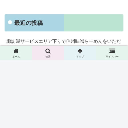
最近の投稿
諏訪湖サービスエリア下りで信州味噌らーめんをいただ
く
ホーム
検索
トップ
サイドバー
京急立ち食いそば「えきめんや」で期間限定メニュー
「ゴロっと牛もつつけそば」を食べる
ふたば製麺 アトレ川崎で「肉盛りごぼうかき揚げうど
ん」をいただく
赤からで「名物 赤から鍋」をいただく
丸源らーめんで「熟成醤油野菜肉そば」を食べる