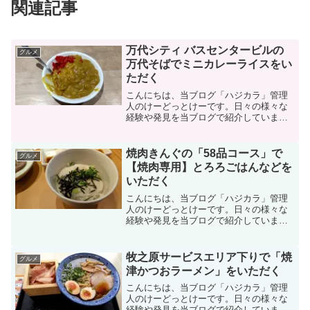
関連記事
万代シティ バスセンタービルの
グルメ
万代そばでミニカレーライスをい
ただく
こんにちは、当ブログ「ハジカラ」管理
人のけーどっとけーです。日々の様々な
経験や発見を当ブログで紹介していま
す。不定期更新です。その他の記事も見
ていただけると励みになります。美味し
いものを食べるのも好きなので、気にな
焼肉きんぐの「58品コース」で
グルメ
るお店に行ったりテイクアウ...
【焼肉専用】とろろごはんなどを
いただく
こんにちは、当ブログ「ハジカラ」管理
人のけーどっとけーです。日々の様々な
経験や発見を当ブログで紹介していま
す。不定期更新です。その他の記事も見
ていただけると励みになります。美味し
いものを食べるのも好きなので、気にな
牧之原サービスエリア下りで「焼
グルメ
るお店に行ったりテイクアウ...
津かつおラーメン」をいただく
こんにちは、当ブログ「ハジカラ」管理
人のけーどっとけーです。日々の様々な
経験や発見を当ブログで紹介していま