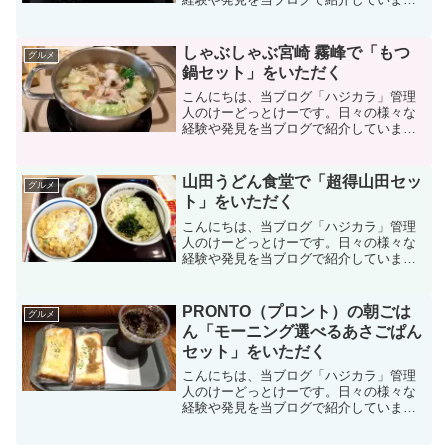
す。不定期更新です。その他の記事も見
ていただけると励みになります。美味し
いものを食べるのも好きなので、気にな
しゃぶしゃぶ宮崎 霧峰で「もつ
グルメ
るお店に行ったりテイクアウ...
鍋セット」をいただく
こんにちは、当ブログ「ハジカラ」管理
人のけーどっとけーです。日々の様々な
経験や発見を当ブログで紹介していま
す。不定期更新です。その他の記事も見
ていただけると励みになります。美味し
いものを食べるのも好きなので、気にな
山田うどん食堂で「超得山田セッ
グルメ
るお店に行ったりテイクアウ...
ト」をいただく
こんにちは、当ブログ「ハジカラ」管理
人のけーどっとけーです。日々の様々な
経験や発見を当ブログで紹介していま
す。不定期更新です。その他の記事も見
ていただけると励みになります。今回
は、埼玉中心にチェーン展開しているお
PRONTO（プロント）の朝ごは
グルメ
店「山田うどん食堂」で食事し...
ん「モーニング選べるあさごぱん
セット」をいただく
こんにちは、当ブログ「ハジカラ」管理
人のけーどっとけーです。日々の様々な
経験や発見を当ブログで紹介していま
す。不定期更新です。その他の記事も見
ていただけると励みになります。美味し