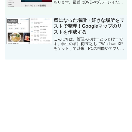
あります。最近はDVDやブルーレイだけ
でなく、GoogleやAmazonなどからデー
タでレンタル・購入して映画をみること
ができます。今回は、Googleで映画を購
気になった場所・好きな場所をリ
入して...
Google
ストで整理！Googleマップのリ
ストを作成する
こんにちは、管理人のけーどっとけーで
す。学生の頃に初PCとしてWindows XP
をゲットして以来、PCの機能やアプリに
興味を持ってきました。今では、
WindowsだけでなくMac・iPadやスマホ
のアプリや新機能にふれてみることを趣
味とし...