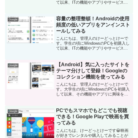
て以来、ITの機能やアプリやサービスな
どに興味を持ちました。今ではPCだけで
なくその他ITデバイス（スマホやタブレ
ットなど）の新機能や便利なアプリを使
容量の整理整頓！Androidの使用
Google
ってみるこ...
頻度の低いアプリをアンインスト
ールしてみる
こんにちは、管理人のけーどっとけーで
す。学生の頃にWindowsのPCを初購入し
て以来、ITの機能やアプリやサービスに
興味を持ちました。今ではPCだけでなく
その他ITデバイス（スマホやタブレット
など）の新機能や便利なアプリを使って
【Android】気に入ったサイトを
Google
みることを...
テーマ分けして登録！Googleの
コレクション機能を使ってみる
こんにちは、管理人のけーどっとけーで
す。大学生の頃にWindowsのPCを初購入
して以来、その機能やアプリに興味を持
ちました。今ではPCだけでなくその他デ
バイス（スマホやタブレットなど）の新
機能や便利なアプリを使ってみることを
PCでもスマホでもどこでも視聴
Google
趣味としていま...
できる！Google Playで映画を買
ってみる
こんにちは、けーどっとけーです😀映画
が好きでレンタルや購入してみることが