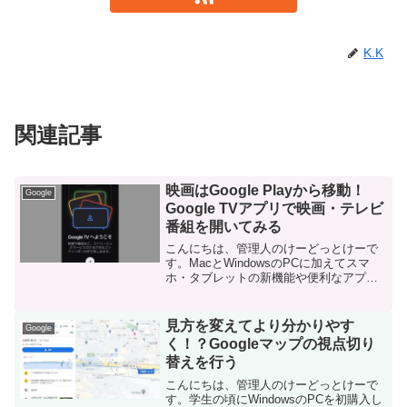
K.K
関連記事
映画はGoogle Playから移動！
Google
Google TVアプリで映画・テレビ
番組を開いてみる
こんにちは、管理人のけーどっとけーで
す。MacとWindowsのPCに加えてスマ
ホ・タブレットの新機能や便利なアプリ
を使ってみることを趣味としています。
その他の趣味と合わせて日々の経験や発
見を当ブログで紹介しています。ほぼ毎
見方を変えてより分かりやす
Google
日更新しています...
く！？Googleマップの視点切り
替えを行う
こんにちは、管理人のけーどっとけーで
す。学生の頃にWindowsのPCを初購入し