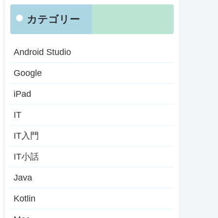
カテゴリー
Android Studio
Google
iPad
IT
IT入門
IT小話
Java
Kotlin