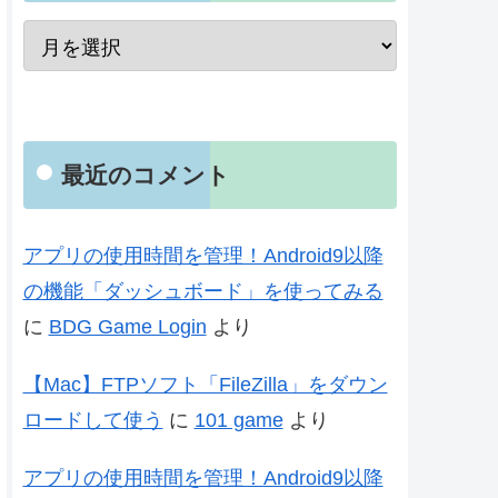
最近のコメント
アプリの使用時間を管理！Android9以降
の機能「ダッシュボード」を使ってみる
に
BDG Game Login
より
【Mac】FTPソフト「FileZilla」をダウン
ロードして使う
に
101 game
より
アプリの使用時間を管理！Android9以降