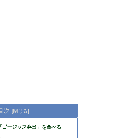
目次
「ゴージャス弁当」を食べる
・