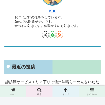
K.K
10年ほどITの仕事をしています。
Javaでの開発が長いです。
食べるの好きです。体動かすのも好きです。
最近の投稿
諏訪湖サービスエリア下りで信州味噌らーめんをいただ
く
ホーム
検索
トップ
サイドバー
京急立ち食いそば「えきめんや」で期間限定メニュー
「ゴロっと牛もつつけそば」を食べる