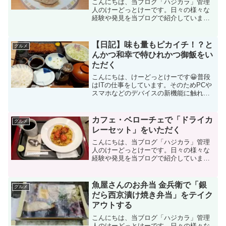
こんにちは、当ブログ「ハジカラ」管理
人のけーどっとけーです。日々の様々な
経験や発見を当ブログで紹介していま
す。不定期更新です。その他の記事も見
ていただけると励みになります。美味し
いものを食べるのも好きなので、気にな
【日記】味も量もピカイチ！？と
グルメ
るお店に行ったりテイクアウ...
んかつ和幸で特ひれかつ御飯をい
ただく
こんにちは、けーどっとけーです😀普段
はITの仕事をしています。そのためPCや
スマホなどのデバイスの新機能に触れる
ことが好きです。また、休みの日などに
美味しいものを食べに行くのも大好きで
す。今回は、久々にとんかつを食べに行
カフェ・ベローチェで「ドライカ
グルメ
きたくなったのでとん...
レーセット」をいただく
こんにちは、当ブログ「ハジカラ」管理
人のけーどっとけーです。日々の様々な
経験や発見を当ブログで紹介していま
す。不定期更新です。その他の記事も見
ていただけると励みになります。美味し
いものを食べるのも好きなので、気にな
魚屋さんのお弁当 金兵衛で「銀
グルメ
るお店に行ったりテイクアウ...
だら西京漬け焼き弁当」をテイク
アウトする
こんにちは、当ブログ「ハジカラ」管理
人のけーどっとけーです。日々の様々な