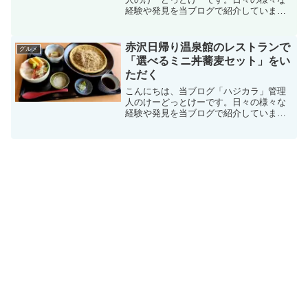
経験や発見を当ブログで紹介していま
す。不定期更新です。その他の記事も見
ていただけると励みになります。美味し
いものを食べるのも好きなので、気にな
赤沢日帰り温泉館のレストランで
グルメ
るお店に行ったりテイクアウ...
「選べるミニ丼蕎麦セット」をい
ただく
こんにちは、当ブログ「ハジカラ」管理
人のけーどっとけーです。日々の様々な
経験や発見を当ブログで紹介していま
す。不定期更新です。その他の記事も見
ていただけると励みになります。美味し
いものを食べるのも好きなので、気にな
るお店に行ったりテイクアウ...