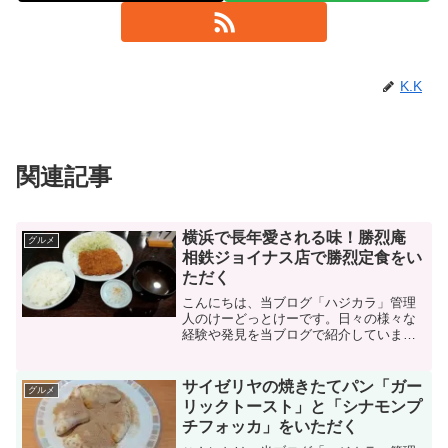
K.K
関連記事
横浜で長年愛される味！勝烈庵
グルメ
相鉄ジョイナス店で勝烈定食をい
ただく
こんにちは、当ブログ「ハジカラ」管理
人のけーどっとけーです。日々の様々な
経験や発見を当ブログで紹介していま
す。ほぼ毎日更新しているので、その他
の記事も見ていただけると励みになりま
す。美味しいものを食べるのも好きなの
サイゼリヤの焼きたてパン「ガー
グルメ
で、気になるお店に行ったり...
リックトースト」と「シナモンプ
チフォッカ」をいただく