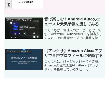
「SetPoint」というアプリでカスタマイ
ズが可能です。以前は、マウスのキー操
作を変更させています...
音で楽しむ！Android Autoのニ
アプリ・ソフトウェア・サービス
ュースや天気予報を流してみる
こんにちは、管理人のけーどっとけーで
す。学生の頃にWindowsのPCを初購入し
て以来、その機能やアプリに興味を持ち
ました。今ではPCだけでなくその他ITデ
バイス（スマホやタブレットなど）の新
機能や便利なアプリを使ってみることを
【アレクサ】Amazon Alexaアプ
アプリ・ソフトウェア・サービス
趣味としてい...
リで音声プロフィールに登録する
こんにちは、けーどっとけーです普段、
Amazonの音声認識AI「Alexa（アレク
サ）」を搭載しているスピーカー
「Amazon Echo」を使っています。ニュ
ースや天気予報を教えてくれ、また音楽
など流してくれるので家事など手が空か
ない作業を...