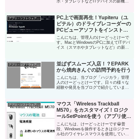
ホ・タブレットなどITデバイスの新機能
や便利なアプリを使ってみることを趣味
としています。その他の趣味と合わせて
日々の経験や発見を当ブログで紹介して
PC上で画面再生！Yupiteru（ユ
アプリ・ソフトウェア・サービス
います。ほぼ毎...
ピテル）のドライブレコーダーの
PCビューアソフトをインストー
ルしてみる
こんにちは、管理人のけーどっとけーで
す。MacとWindowsのPCに加えてITデバ
イス（スマホやタブレットなど）の新機
能や便利なアプリを使ってみることを趣
味としています。その他の趣味とも合わ
せ日々の経験や発見を当ブログでまとめ
並ばずスムーズ入店！？EPARK
アプリ・ソフトウェア・サービス
ています。ほ...
から焼肉きんぐの訪問予約を行う
こんにちは、当ブログ「ハジカラ」管理
人のけーどっとけーです。日々の様々な
経験や発見を当ブログで紹介していま
す。ほぼ毎日更新しています！その他の
記事も見ていただけると励みになりま
す。今回は最近気に入っている焼肉チェ
マウス「Wireless Trackball
アプリ・ソフトウェア・サービス
ーン店「焼肉きんぐ」にてスマ...
M570」をカスタマイズ！ロジク
ールSetPointを使う（アプリ使用
その２編）
こんにちは、けーどっとけーです😀普
段、Windowsを操作するときはロジクー
ル社のワイヤレスマウスを使用していま
す。このワイヤレスマウスは、