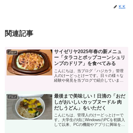
K.K
関連記事
サイゼリヤ2025年春の新メニュ
グルメ
ー「タラコとポップコーンシュリ
ンプのドリア」を食べてみる
こんにちは、当ブログ「ハジカラ」管理
人のけーどっとけーです。日々の様々な
経験や発見を当ブログで紹介していま
す。不定期更新です。その他の記事も見
ていただけると励みになります。美味し
いものを食べるのも好きなので、気にな
最後まで美味しい！日清の「おだ
グルメ
るお店に行ったりテイクアウ...
しがおいしいカップヌードル 肉
だしうどん」をいただく
こんにちは、管理人のけーどっとけーで
す。大学生の頃にWindowsのPCを初購入
して以来、PCの機能やアプリに興味を持
ちました。今ではPCの他にもスマホやタ