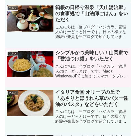
ブレットなどのデバイスの新機能や便利
なアプリを使ってみることを趣味として
箱根の日帰り温泉「天山湯治郷」
グルメ
います。また...
の食事処で「山法師ごはん」をい
ただく
こんにちは、当ブログ「ハジカラ」管理
人のけーどっとけーです。日々の様々な
経験や発見を当ブログで紹介していま
す。不定期更新です。その他の記事も見
ていただけると励みになります。今回
は、箱根にある日帰り温泉「天山湯治
シンプルかつ美味しい！山岡家で
グルメ
郷」でリラックスした後、食事処...
「醤油つけ麺」をいただく
こんにちは、当ブログ「ハジカラ」管理
人のけーどっとけーです。Macと
WindowsのPCに加えてスマホ・タブレッ
トの新機能や便利なアプリを使ってみる
ことを趣味としています。その他の趣味
と合わせ日々の経験や発見を当ブログで
イタリア食堂 オリーブの丘で
グルメ
紹介しています。ほぼ...
「あさりとほうれん草のバター醤
油のパスタ」などをいただく
こんにちは、当ブログ「ハジカラ」管理
人のけーどっとけーです。日々の様々な
経験や発見を当ブログで紹介していま
す。不定期更新です。その他の記事も見
ていただけると励みになります。美味し
いものを食べるのも好きなので、気にな