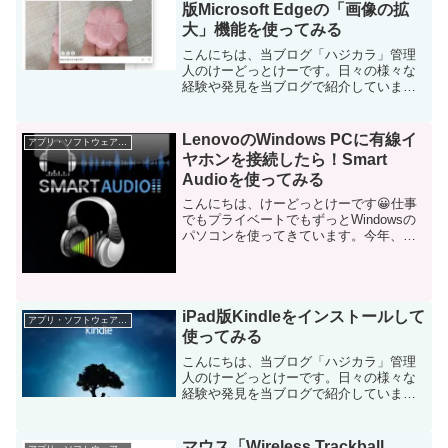
て当ブログで...
版Microsoft Edgeの「画像の拡
大」機能を使ってみる
こんにちは、当ブログ「ハジカラ」管理
人のけーどっとけーです。日々の様々な
経験や発見を当ブログで紹介していま
す。ほぼ毎日更新しているので、その他
の記事も見ていただけると励みになりま
す。今回は、PC版Microsoft Edgeの機能
LenovoのWindows PCに有線イ
アプリ・ソフトウェア・サービス
「画像の拡...
ヤホンを接続したら！Smart
Audioを使ってみる
こんにちは、けーどっとけーです😀仕事
でもプライベートでもずっとWindowsの
パソコンを使ってきています。今年、プ
ライベート用のWindowsパソコンを
LenovoのThinkPad E480に買い換えまし
た。やはり新しいパソコンはいいです...
iPad版Kindleをインストールして
アプリ・ソフトウェア・サービス
使ってみる
こんにちは、当ブログ「ハジカラ」管理
人のけーどっとけーです。日々の様々な
経験や発見を当ブログで紹介していま
す。不定期更新です。その他の記事も見
ていただけると励みになります。今回
は、iPad版のKindleアプリをインストー
マウス「Wireless Trackball