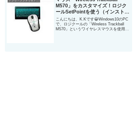
アプリ・ソフトウェア・サービス
ルして使ってみまし...
M570」をカスタマイズ！ロジク
ールSetPointを使う（インストー
ル編）
こんにちは、K.Kです😀Windows10のPC
で、ロジクールの「Wireless Trackball
M570」というワイヤレスマウスを使用し
ています。こちらがWireless Trackball
M570です。単三乾電池1本使用しま
す。...