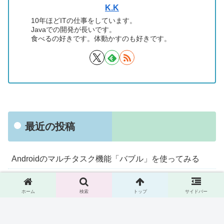
K.K
10年ほどITの仕事をしています。
Javaでの開発が長いです。
食べるの好きです。体動かすのも好きです。
最近の投稿
Androidのマルチタスク機能「バブル」を使ってみる
諏訪湖サービスエリア下りで信州味噌らーめんをいただ
く
ホーム
検索
トップ
サイドバー
京急立ち食いそば「えきめんや」で期間限定メニュー