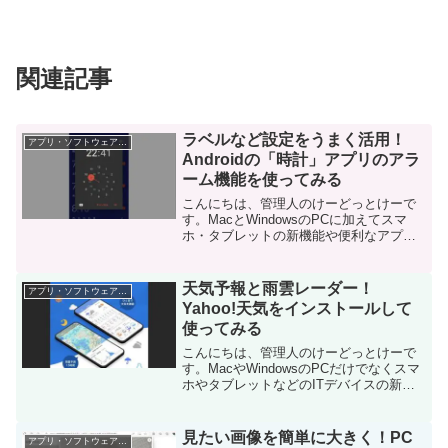
関連記事
ラベルなど設定をうまく活用！
アプリ・ソフトウェア・サービス
Androidの「時計」アプリのアラ
ーム機能を使ってみる
こんにちは、管理人のけーどっとけーで
す。MacとWindowsのPCに加えてスマ
ホ・タブレットの新機能や便利なアプリ
を使ってみることを趣味としています。
日々の経験や発見を当ブログで紹介して
います。ほぼ毎日更新しているので、そ
天気予報と雨雲レーダー！
アプリ・ソフトウェア・サービス
の他の記事も見て...
Yahoo!天気をインストールして
使ってみる
こんにちは、管理人のけーどっとけーで
す。MacやWindowsのPCだけでなくスマ
ホやタブレットなどのITデバイスの新機
能や便利なアプリを使ってみることを趣
味としています。そのような日々で面白
かったことや発見したことなどをまとめ
見たい画像を簡単に大きく！PC
アプリ・ソフトウェア・サービス