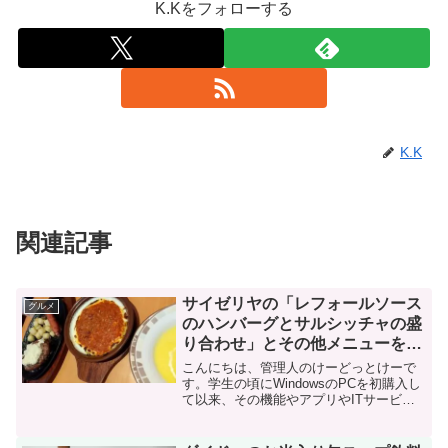
K.Kをフォローする
K.K
関連記事
サイゼリヤの「レフォールソース
グルメ
のハンバーグとサルシッチャの盛
り合わせ」とその他メニューをい
ただく
こんにちは、管理人のけーどっとけーで
す。学生の頃にWindowsのPCを初購入し
て以来、その機能やアプリやITサービス
に興味を持ちました。今ではPCだけでな
くその他ITデバイス（スマホやタブレッ
トなど）の新機能や便利なアプリを使っ