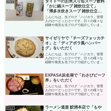
ダイドーのお米入り缶スープ飲料
グルメ
てみること...
「かに鍋スープ 雑炊仕立て」
「博多水炊きスープ 雑炊仕立
て」をいただく
こんにちは、当ブログ「ハジカラ」管理
人のけーどっとけーです。日々の様々な
経験や発見を当ブログで紹介していま
す。ほぼ毎日更新しているので、その他
の記事も見ていただけると励みになりま
す。美味しいものを食べるのも好きなの
サイゼリヤで「チーズフォッカチ
グルメ
で、気になるお店に行ったり...
オ」と「ディアボラ風ハンバー
グ」をいただく
こんにちは、当ブログ「ハジカラ」管理
人のけーどっとけーです。日々の様々な
経験や発見を当ブログで紹介していま
す。不定期更新です。その他の記事も見
ていただけると励みになります。美味し
いものを食べるのも好きなので、気にな
EXPASA浜名湖で「わさびビーフ
グルメ
るお店に行ったりテイクアウ...
丼」をいただく
こんにちは、当ブログ「ハジカラ」管理
人のけーどっとけーです。日々の様々な
経験や発見を当ブログで紹介していま
す。不定期更新です。その他の記事も見
ていただけると励みになります。美味し
いものを食べるのも好きなので、気にな
ラーメン道楽 鮫洲本店で「もや
グルメ
るお店に行ったりテイクアウ...