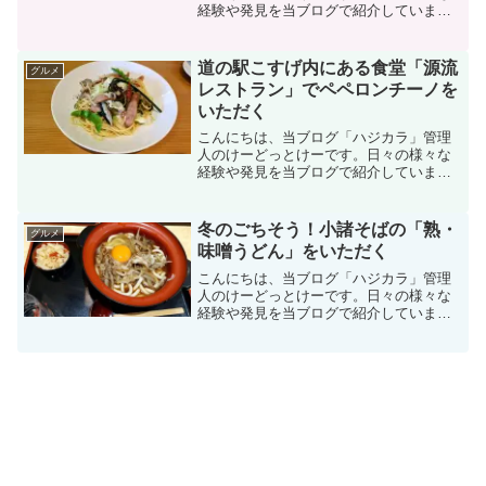
経験や発見を当ブログで紹介していま
す。不定期更新です。その他の記事も見
ていただけると励みになります。美味し
いものを食べるのも好きなので、気にな
道の駅こすげ内にある食堂「源流
グルメ
るお店に行ったりテイクアウ...
レストラン」でペペロンチーノを
いただく
こんにちは、当ブログ「ハジカラ」管理
人のけーどっとけーです。日々の様々な
経験や発見を当ブログで紹介していま
す。不定期更新です。その他の記事も見
ていただけると励みになります。美味し
いものを食べるのも好きなので、気にな
冬のごちそう！小諸そばの「熟・
グルメ
るお店に行ったりテイクアウ...
味噌うどん」をいただく
こんにちは、当ブログ「ハジカラ」管理
人のけーどっとけーです。日々の様々な
経験や発見を当ブログで紹介していま
す。ほぼ毎日更新しているので、その他
の記事も見ていただけると励みになりま
す。美味しいものを食べるのも好きなの
で、気になるお店に行ったり...