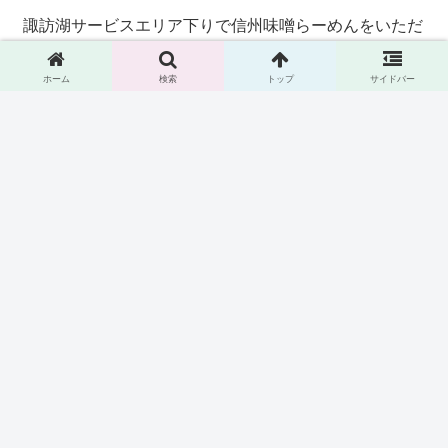
諏訪湖サービスエリア下りで信州味噌らーめんをいただ
く
ホーム
検索
トップ
サイドバー
京急立ち食いそば「えきめんや」で期間限定メニュー
「ゴロっと牛もつつけそば」を食べる
ふたば製麺 アトレ川崎で「肉盛りごぼうかき揚げうど
ん」をいただく
赤からで「名物 赤から鍋」をいただく
丸源らーめんで「熟成醤油野菜肉そば」を食べる
カテゴリー
Android Studio