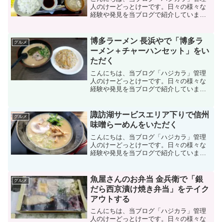
人のけーどっとけーです。日々の様々な
経験や発見を当ブログで紹介していま
す。不定期更新です。その他の記事も見
ていただけると励みになります。美味し
いものを食べるのも好きなので、気にな
博多ラーメン 長浜やで「博多ラ
グルメ
るお店に行ったりテイクアウ...
ーメン＋チャーハンセット」をい
ただく
こんにちは、当ブログ「ハジカラ」管理
人のけーどっとけーです。日々の様々な
経験や発見を当ブログで紹介していま
す。ほぼ毎日更新しているので、その他
の記事も見ていただけると励みになりま
す。美味しいものを食べるのも好きなの
諏訪湖サービスエリア下りで信州
グルメ
で、気になるお店に行ったり...
味噌らーめんをいただく
こんにちは、当ブログ「ハジカラ」管理
人のけーどっとけーです。日々の様々な
経験や発見を当ブログで紹介していま
す。不定期更新です。その他の記事も見
ていただけると励みになります。今回
は、中央自動車道の諏訪湖サービスエリ
魚屋さんのお弁当 金兵衛で「銀
グルメ
アで「信州味噌らーめん」を食...
だら西京漬け焼き弁当」をテイク
アウトする
こんにちは、当ブログ「ハジカラ」管理
人のけーどっとけーです。日々の様々な