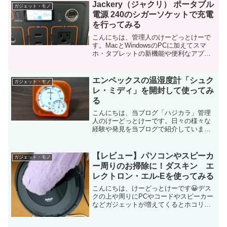
は、ニトリの「オープンスタンドポー
Jackery（ジャクリ） ポータブル
ガジェット・モノ
チ」のLサイズ グレーカラーを...
電源 240のシガーソケットで充電
を行ってみる
こんにちは、管理人のけーどっとけーで
す。MacとWindowsのPCに加えてスマ
ホ・タブレットの新機能や便利なアプリ
を使ってみることを趣味としています。
その他の趣味と合わせ日々の経験や発見
を当ブログで紹介しています。ほぼ毎日
エンペックスの温湿度計「シュク
ガジェット・モノ
更新しています！...
レ・ミディ」を開封して使ってみ
る
こんにちは、当ブログ「ハジカラ」管理
人のけーどっとけーです。日々の様々な
経験や発見を当ブログで紹介していま
す。不定期更新です。その他の記事も見
ていただけると励みになります。今回
は、家庭用温度計・湿度計・気圧計専門
【レビュー】パソコンやスピーカ
ガジェット・モノ
メーカー「エンペックス」の温...
ー周りのお掃除に！ダスキン エ
レクトロン・エル-Eを使ってみる
こんにちは、けーどっとけーです😀デス
クの上や周りにPCやコードやスピーカー
などガジェットが増えてくるとホコリも
溜まりやすく、また掃除もしにくくなり
ます。いちいち物を移動させて掃除する