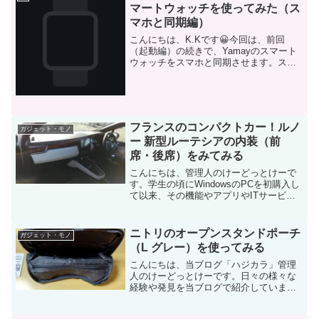
マートウォッチを使ってみた（ス
マホと同期編）
こんにちは、K.Kです😀今回は、前回
（起動編）の続きで、Yamayのスマート
ウォッチをスマホと同期させます。スマ
ートウォッチとスマホをBluetooth接続さ
せる前回見たアプリ起動後のスマホ画面
からです。画面下にある「使用を開始す
る」をタッ...
フランスのコンパクトカー！ルノ
ガジェット・モノ
ー 新型ルーテシアの内装（前
席・後席）をみてみる
こんにちは、管理人のけーどっとけーで
す。学生の頃にWindowsのPCを初購入し
て以来、その機能やアプリやITサービス
に興味を持ちました。今ではPCだけでな
くその他ITデバイス（スマホやタブレッ
トなど）の新機能や便利なアプリを使っ
ニトリのオープンスタンドポーチ
ガジェット・モノ
てみること...
（L グレー）を使ってみる
こんにちは、当ブログ「ハジカラ」管理
人のけーどっとけーです。日々の様々な
経験や発見を当ブログで紹介していま
す。不定期更新です。その他の記事も見
ていただけると励みになります。今回