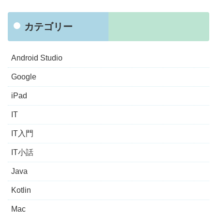
カテゴリー
Android Studio
Google
iPad
IT
IT入門
IT小話
Java
Kotlin
Mac