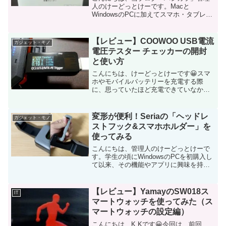
人のけーどっとけーです。Macと
WindowsのPCに加えてスマホ・タブレッ
トの新機能や便利なアプリを使ってみる
ことを趣味としています。その他の趣味
と合わせ日々の経験や発見を当ブログで
【レビュー】COOWOO USB電流
ガジェット・モノ
紹介しています。ほぼ...
電圧テスター チェッカーの開封
と使い方
こんにちは、けーどっとけーです😀スマ
ホやモバイルバッテリーを充電する際
に、思っていたほど充電できていなかっ
たり、またはその逆の経験はありません
か。実際、その充電速度はどれほどのも
のかはわかりにくいものです。USB接続
変形が便利！Seriaの「ヘッドレ
ガジェット・モノ
の間に接続するだけで、電...
ストフック&スマホホルダー」を
使ってみる
こんにちは、管理人のけーどっとけーで
す。学生の頃にWindowsのPCを初購入し
て以来、その機能やアプリに興味を持ち
ました。今ではPCだけでなくその他ITデ
バイス（スマホやタブレットなど）の新
機能や便利なアプリを使ってみることを
【レビュー】YamayのSW018ス
IT
趣味としてい...
マートウォッチを使ってみた（ス
マートウォッチの設定編）
こんにちは、K.Kです😀今回は、前回