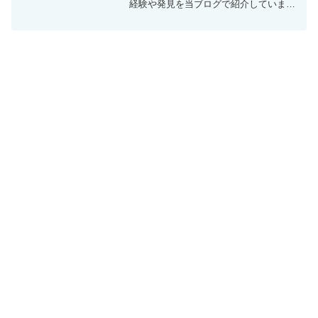
経験や発見を当ブログで紹介していま
す。ほぼ毎日更新しているので、その他
の記事も見ていただけると励みになりま
す。今回は、100円均一ショップ「セリ
ア」に売っていた「LED...