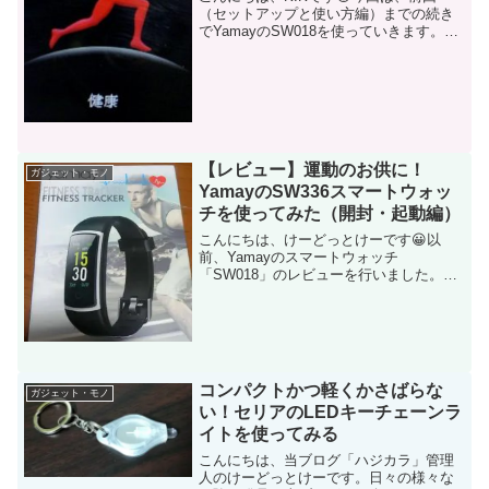
（セットアップと使い方編）までの続き
でYamayのSW018を使っていきます。今
回は、スマートウォッチの使い方です。
独自のインターフェースなので使い方も
独特です。全ては紹介できませんが、気
になった使い方・...
【レビュー】運動のお供に！
ガジェット・モノ
YamayのSW336スマートウォッ
チを使ってみた（開封・起動編）
こんにちは、けーどっとけーです😀以
前、Yamayのスマートウォッチ
「SW018」のレビューを行いました。今
回は、同じくYamayのスマートウォッチ
で「SW336」の黒色をレビューします。
SW336は、SW018よりは小型になります
が、機能を...
コンパクトかつ軽くかさばらな
ガジェット・モノ
い！セリアのLEDキーチェーンラ
イトを使ってみる
こんにちは、当ブログ「ハジカラ」管理
人のけーどっとけーです。日々の様々な