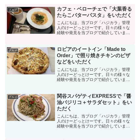
カフェ・ベローチェで「大葉香る
グルメ
たらこバターパスタ」をいただく
こんにちは、当ブログ「ハジカラ」管理
人のけーどっとけーです。日々の様々な
経験や発見を当ブログで紹介していま
す。不定期更新です。その他の記事も見
ていただけると励みになります。美味し
いものを食べるのも好きなので、気にな
ロピアのイートイン「Made to
グルメ
るお店に行ったりテイクアウ...
Order」で照り焼きチキンのピザ
などをいただく
こんにちは、当ブログ「ハジカラ」管理
人のけーどっとけーです。日々の様々な
経験や発見を当ブログで紹介していま
す。不定期更新です。その他の記事も見
ていただけると励みになります。美味し
いものを食べるのも好きなので、気にな
関谷スパゲティEXPRESSで「醤
グルメ
るお店に行ったりテイクアウ...
油バジリコ＋サラダセット」をい
ただく
こんにちは、当ブログ「ハジカラ」管理
人のけーどっとけーです。日々の様々な
経験や発見を当ブログで紹介していま
す。不定期更新です。その他の記事も見
ていただけると励みになります。美味し