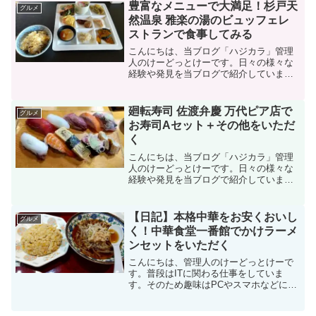
いものを食べるのも好きなので、気にな
豊富なメニューで大満足！杉戸天
グルメ
るお店に行ったりテイクアウ...
然温泉 雅楽の湯のビュッフェレ
ストランで食事してみる
こんにちは、当ブログ「ハジカラ」管理
人のけーどっとけーです。日々の様々な
経験や発見を当ブログで紹介していま
す。ほぼ毎日更新しているので、その他
の記事も見ていただけると励みになりま
す。ドライブも趣味なので休日は関東近
廻転寿司 佐渡弁慶 万代ピア店で
グルメ
辺を巡っています。今回は埼...
お寿司Aセット＋その他をいただ
く
こんにちは、当ブログ「ハジカラ」管理
人のけーどっとけーです。日々の様々な
経験や発見を当ブログで紹介していま
す。不定期更新です。その他の記事も見
ていただけると励みになります。美味し
いものを食べるのも好きなので、気にな
【日記】本格中華をお安くおいし
グルメ
るお店に行ったりテイクアウ...
く！中華食堂一番館でかけラーメ
ンセットをいただく
こんにちは、管理人のけーどっとけーで
す。普段はITに関わる仕事をしていま
す。そのため趣味はPCやスマホなどにふ
れることや新機能を試してみることで
す。そして他の趣味は、美味しいものを