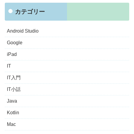
カテゴリー
Android Studio
Google
iPad
IT
IT入門
IT小話
Java
Kotlin
Mac