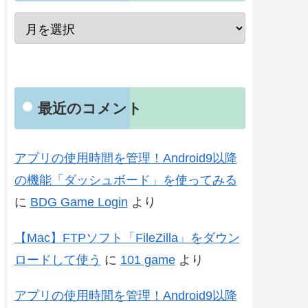
最近のコメント
アプリの使用時間を管理！Android9以降
の機能「ダッシュボード」を使ってみる
に
BDG Game Login
より
【Mac】FTPソフト「FileZilla」をダウン
ロードして使う
に
101 game
より
アプリの使用時間を管理！Android9以降