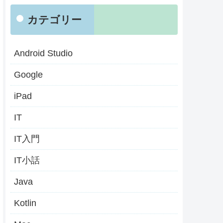
カテゴリー
Android Studio
Google
iPad
IT
IT入門
IT小話
Java
Kotlin