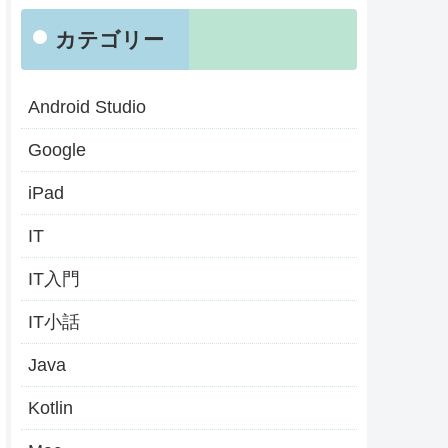
カテゴリー
Android Studio
Google
iPad
IT
IT入門
IT小話
Java
Kotlin