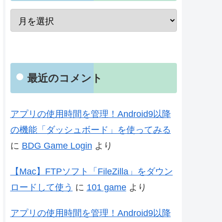
最近のコメント
アプリの使用時間を管理！Android9以降
の機能「ダッシュボード」を使ってみる
に
BDG Game Login
より
【Mac】FTPソフト「FileZilla」をダウン
ロードして使う
に
101 game
より
アプリの使用時間を管理！Android9以降