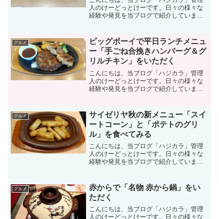
人のけーどっとけーです。日々の様々な
経験や発見を当ブログで紹介していま
す。ほぼ毎日更新しているので、その他
の記事も見ていただけると励みになりま
す。美味しいものを食べるのも好きなの
ビッグボーイで平日ランチメニュ
グルメ
で、気になるお店に行ったり...
ー「手ごね合挽きハンバーグ＆グ
リルチキン」をいただく
こんにちは、当ブログ「ハジカラ」管理
人のけーどっとけーです。日々の様々な
経験や発見を当ブログで紹介していま
す。ほぼ毎日更新しているので、その他
の記事も見ていただけると励みになりま
す。美味しいものを食べるのも好きなの
サイゼリヤ秋の新メニュー「スイ
グルメ
で、気になるお店に行ったり...
ートコーン」と「ポテトのグリ
ル」を食べてみる
こんにちは、当ブログ「ハジカラ」管理
人のけーどっとけーです。日々の様々な
経験や発見を当ブログで紹介していま
す。不定期更新です。その他の記事も見
ていただけると励みになります。美味し
いものを食べるのも好きなので、気にな
赤からで「名物 赤から鍋」をい
グルメ
るお店に行ったりテイクアウ...
ただく
こんにちは、当ブログ「ハジカラ」管理
人のけーどっとけーです。日々の様々な