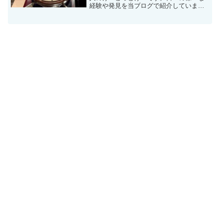
経験や発見を当ブログで紹介していま
す。不定期更新です。その他の記事も見
ていただけると励みになります。今回
は、愛知発祥のチェーン店「赤から」に
て名物の「赤から鍋」を食べて...