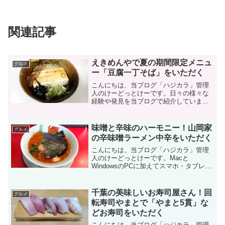
関連記事
えきめんやで夏の期間限定メニュ
グルメ
ー「豆腐一丁そば」をいただく
こんにちは、当ブログ「ハジカラ」管理
人のけーどっとけーです。日々の様々な
経験や発見を当ブログで紹介していま
す。不定期更新です。その他の記事も見
ていただけると励みになります。今回
は、京急沿線の立ち食いそば店「えきめ
味噌と辛味のハーモニー！山岡家
グルメ
んや」で食事してきました。夏...
の辛味噌ラーメン中辛をいただく
こんにちは、当ブログ「ハジカラ」管理
人のけーどっとけーです。Macと
WindowsのPCに加えてスマホ・タブレッ
トの新機能や便利なアプリを使ってみる
ことを趣味としています。その他の趣味
と合わせて日々の経験や発見を当ブログ
千葉の美味しいお寿司屋さん！回
グルメ
で紹介しています。ほ...
転寿司やまとで「やまと5貫」な
どお寿司をいただく
こんにちは、当ブログ「ハジカラ」管理