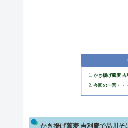
かき揚げ蕎麦 
今回の一言・・
かき揚げ蕎麦 吉利庵で品川そ