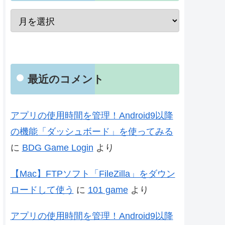
最近のコメント
アプリの使用時間を管理！Android9以降
の機能「ダッシュボード」を使ってみる
に
BDG Game Login
より
【Mac】FTPソフト「FileZilla」をダウン
ロードして使う
に
101 game
より
アプリの使用時間を管理！Android9以降