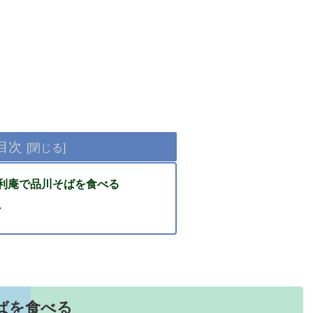
目次
吉利庵で品川そばを食べる
・
ばを食べる