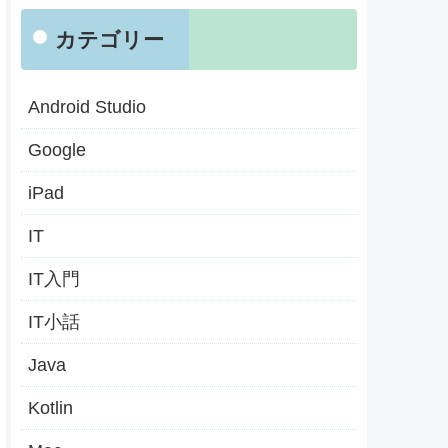
カテゴリー
Android Studio
Google
iPad
IT
IT入門
IT小話
Java
Kotlin