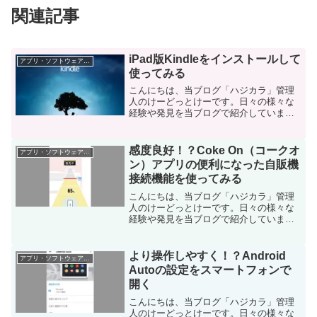
関連記事
iPad版Kindleをインストールして
アプリ・ソフトウェア・サービス
使ってみる
こんにちは、当ブログ「ハジカラ」管理
人のけーどっとけーです。日々の様々な
経験や発見を当ブログで紹介していま
す。不定期更新です。その他の記事も見
ていただけると励みになります。今回
は、iPad版のKindleアプリをインストー
感度良好！？Coke On（コークオ
アプリ・ソフトウェア・サービス
ルして使ってみまし...
ン）アプリの便利になった自販機
接続機能を使ってみる
こんにちは、当ブログ「ハジカラ」管理
人のけーどっとけーです。日々の様々な
経験や発見を当ブログで紹介していま
す。ほぼ毎日更新しているので、その他
の記事も見ていただけると励みになりま
す。今回は、コカコーラの公式アプリ
より操作しやすく！？Android
アプリ・ソフトウェア・サービス
「Coke On（コークオン...
Autoの設定をスマートフォンで
開く
こんにちは、当ブログ「ハジカラ」管理
人のけーどっとけーです。日々の様々な