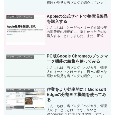
経験や発見を当ブログで紹介していま
す。ほぼ毎日更新しているので、その他
の記事も見ていただけると励みになりま
す。ドライブも趣味なので休日は関東近
Appleの公式サイトで整備済製品
アプリ・ソフトウェア・サービス
郊を巡っていします。ドライ...
を購入する
こんにちは、けーどっとけーです😀今年
の消費税の増税前に、欲しかったiPadを
購入することにしました。まだ、正式リ
リースはされていませんが、MacとiPad
を連携できるようになる機能
「Sidecar（サイドカー）」を使ってみた
いと思い、Mac...
PC版Google Chromeのブックマ
アプリ・ソフトウェア・サービス
ーク機能の編集を使ってみる
こんにちは、当ブログ「ハジカラ」管理
人のけーどっとけーです。日々の様々な
経験や発見を当ブログで紹介していま
す。ほぼ毎日更新しているので、その他
の記事も見ていただけると励みになりま
す。今回は、PC版Google Chromeのブッ
作業をより効率的に！Microsoft
アプリ・ソフトウェア・サービス
クマーク機能...
Edgeの分割画面機能を使ってみ
る
こんにちは、当ブログ「ハジカラ」管理
人のけーどっとけーです。Macと
WindowsのPCに加えてスマホ・タブレッ