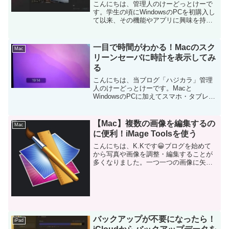
こんにちは、管理人のけーどっとけーで
す。学生の頃にWindowsのPCを初購入し
て以来、その機能やアプリに興味を持ち
ました。今ではPCだけでなくその他ITデ
バイス（スマホやタブレットなど）の新
機能や便利なアプリを使ってみることを
一目で時間がわかる！Macのスク
Mac
趣味としてい...
リーンセーバに時計を表示してみ
る
こんにちは、当ブログ「ハジカラ」管理
人のけーどっとけーです。Macと
WindowsのPCに加えてスマホ・タブレッ
トの新機能や便利なアプリを使ってみる
ことを趣味としています。日々の経験や
発見を当ブログで紹介しています。ほぼ
【Mac】複数の画像を編集するの
Mac
毎日更新しています！...
に便利！iMage Toolsを使う
こんにちは、K.Kです😀ブログを始めて
から写真や画像を調整・編集することが
多くなりました。一つ一つの画像に矢印
引くなどはそれぞれの画像を開いて行え
ばいいのですが、画像の大きさなどはま
とめて行えないかなと思ってました。今
回インストールしたMa...
バックアップが不要になったら！
iPad