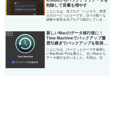
iCloudからバックアップデータを
削除して容量を増やす
こんにちは、当ブログ「ハジカラ」管理
人のけーどっとけーです。日々の様々な
経験や発見を当ブログで紹介していま
す。ほぼ毎日更新しています！その他の
記事も見ていただけると励みになりま
す。Appleのデバイスのデータを保存して
新しいMacのデータ移行後に！
Mac
おけるiCloudです...
Time Machineでバックアップ履
歴引継ぎでバックアップを取得す
る
こんにちは、けーどっとけーです😀新し
いMacBook Proを購入し、古いMacから
データ移行を行いました。今回は、古い
MacのTime Machine（バックアップ取
得）でも使用していた外付けHDDを使っ
て新しいMacでも引き継いでバック...