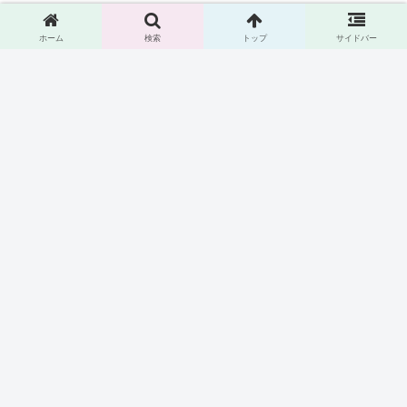
iPad
ホーム
検索
トップ
サイドバー
IT
IT入門
IT小話
Java
Kotlin
Mac
Oracle
Windows
アプリ・ソフトウェア・サービス
ガジェット・モノ