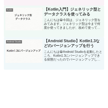
showCalc関数は、引数をString型とし
て、戻り値を「(Int,Int)->String」と関...
【Kotlin入門】ジェネリック型と
Kotlin
データクラスを使ってみる
こんにちは😀今回は、ジェネリック型を
みてみます。ジェネリック型は今まで何
度か使ってきましたが、改めて使ってみ
ましょう。ジェネリック型は、「<>」で
型をくくる書き方で、総称型とも呼ばれ
ます。書いてみましょう。以下のNatsuク
【Android Studio】Kotlin1.3な
Android Studio
ラスでジェネリッ...
どのバージョンアップを行う
こんにちは😀Android Studioを起動したと
ころ、Kotlin1.3にバージョンアップでき
る状態だったのでバージョンアップしま
した。今回、Android Studioの他のバージ
ョンアップも合わせて行います。
Kotlin1.3のバー...