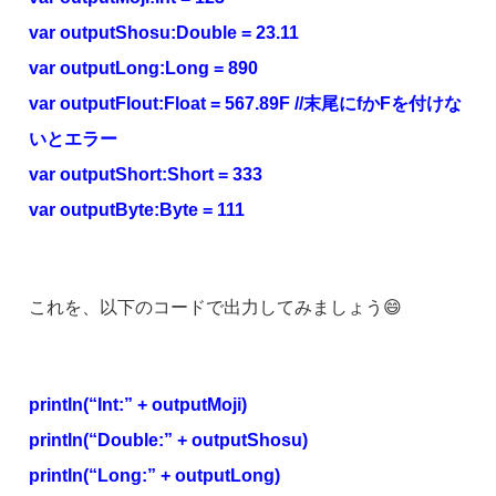
var outputShosu:Double = 23.11
var outputLong:Long = 890
var outputFlout:Float = 567.89F //末尾にfかFを付けな
いとエラー
var outputShort:Short = 333
var outputByte:Byte = 111
これを、以下のコードで出力してみましょう😄
println(“Int:” + outputMoji)
println(“Double:” + outputShosu)
println(“Long:” + outputLong)