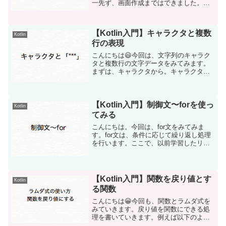
一先ず、画面作成まではできました。
AVD（エミュレータ）で傾きを検知する
方法がわかったのでその紹介からいきま
す。AVDでのスマホを傾かせるまずは、
【Kotlin入門】キャラクタと複数
AVDを起動します。こ...
Kotlin
行の表現
こんにちは😃今回は、文字列のキャラク
タと複数行の文字データをみてみます。
まずは、キャラクタから。キャラクタ
は、記号としての文字のことです。キャ
ラクタが複数集まると文字列になりま
す。逆に言えば、文字列は１つ１つのキ
ャラクタから成り立っています...
【Kotlin入門】制御文〜forを使っ
Kotlin
てみる
こんにちは。今回は、for文をみてみま
す。for文は、条件に応じて繰り返し処理
を行います。ここで、以前学習したリス
トや配列が役立ってきます🙂まずは、リ
ストを使ってfor文をみてみましょう。val
animals = listOf("シマウマ...
【Kotlin入門】関数を戻り値とす
Kotlin
る関数
こんにちは😀今回も、関数とラムダ式を
みていきます。戻り値を関数にできる処
理を書いていきます。例えば以下のよう
な式を書いてみましょう。以下の