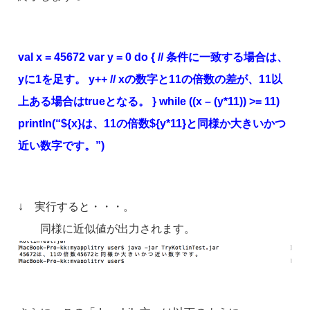
val x = 45672 var y = 0 do { // 条件に一致する場合は、
yに1を足す。 y++ // xの数字と11の倍数の差が、11以
上ある場合はtrueとなる。 } while ((x – (y*11)) >= 11)
println(“${x}は、11の倍数${y*11}と同様か大きいかつ
近い数字です。”)
↓ 実行すると・・・。
同様に近似値が出力されます。