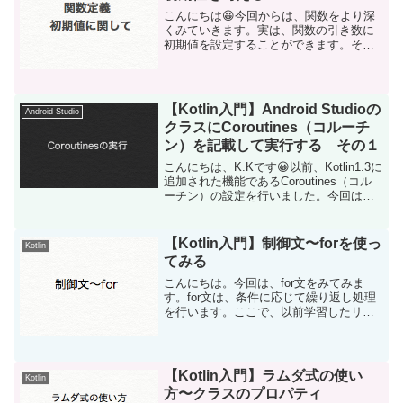
こんにちは😀今回からは、関数をより深
くみていきます。実は、関数の引き数に
初期値を設定することができます。そう
すると、関数を呼ぶときに初期値以外の
値をセットしたい場合に、引き数に値を
セットすればいいようになります。試し
に書いてみましょう。作成...
【Kotlin入門】Android Studioの
Android Studio
クラスにCoroutines（コルーチ
ン）を記載して実行する その１
こんにちは、K.Kです😀以前、Kotlin1.3に
追加された機能であるCoroutines（コル
ーチン）の設定を行いました。今回は、
簡単なCoroutinesのコードを書いてみま
した。コードに関しては、こちらのKotlin
の公式サイトを参考...
【Kotlin入門】制御文〜forを使っ
Kotlin
てみる
こんにちは。今回は、for文をみてみま
す。for文は、条件に応じて繰り返し処理
を行います。ここで、以前学習したリス
トや配列が役立ってきます🙂まずは、リ
ストを使ってfor文をみてみましょう。val
animals = listOf("シマウマ...
【Kotlin入門】ラムダ式の使い
Kotlin
方〜クラスのプロパティ