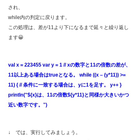
され、
while内の判定に戻ります。
この処理は、差が11より下になるまで延々と繰り返し
ます😀
val x = 223455 var y = 1 // xの数字と11の倍数の差が、
11以上ある場合はtrueとなる。 while ((x – (y*11)) >=
11) { // 条件に一致する場合は、yに1を足す。 y++ }
println(“${x}は、11の倍数${y*11}と同様か大きいかつ
近い数字です。”)
↓ では、実行してみましょう。