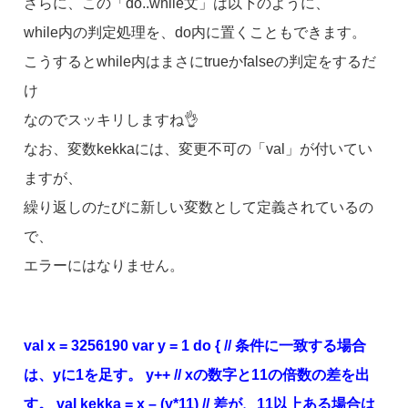
さらに、この「do..while文」は以下のように、
while内の判定処理を、do内に置くこともできます。
こうするとwhile内はまさにtrueかfalseの判定をするだ
け
なのでスッキリしますね👌
なお、変数kekkaには、変更不可の「val」が付いてい
ますが、
繰り返しのたびに新しい変数として定義されているの
で、
エラーにはなりません。
val x = 3256190 var y = 1 do { // 条件に一致する場合
は、yに1を足す。 y++ // xの数字と11の倍数の差を出
す。 val kekka = x – (y*11) // 差が、11以上ある場合は