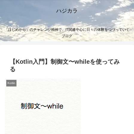
ハジカラ
「はじめから」のチャレンジ精神で、IT関連中心に日々の体験をつづっていく
ブログ
【Kotlin入門】制御文〜whileを使ってみ
る
Kotlin