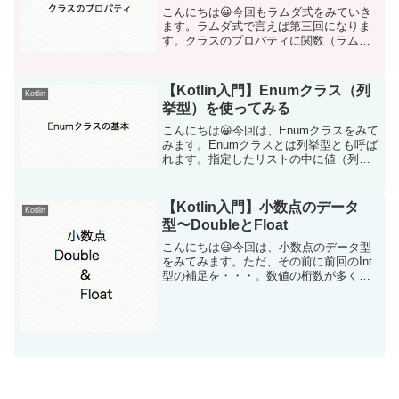
こんにちは😀今回もラムダ式をみていき
ます。ラムダ式で言えば第三回になりま
す。クラスのプロパティに関数（ラムダ
式）を持たせる書き方をしてみます。以
下のように、Calculationクラスを作成
し、プロパティを定義します。プロパテ
【Kotlin入門】Enumクラス（列
Kotlin
ィは４つ作成し...
挙型）を使ってみる
こんにちは😀今回は、Enumクラスをみて
みます。Enumクラスとは列挙型とも呼ば
れます。指定したリストの中に値（列挙
子と呼びます）を定義し、別のクラスや
関数から呼び出すことができます。Enum
クラスの書き方書いてみましょう。以下
【Kotlin入門】小数点のデータ
Kotlin
は、ガジェッ...
型〜DoubleとFloat
こんにちは😃今回は、小数点のデータ型
をみてみます。ただ、その前に前回のInt
型の補足を・・・。数値の桁数が多くな
った時、「アンダーバー」（_）で桁を区
切って書くことができます。これによっ
てソースコードが見やすくなり、しかし
ながら出力には影響...