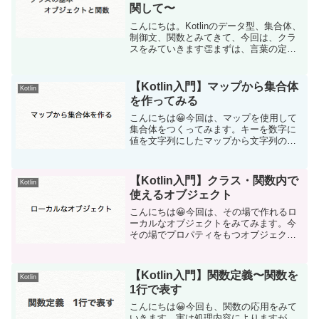
関して〜
こんにちは。Kotlinのデータ型、集合体、
制御文、関数とみてきて、今回は、クラ
スをみていきます👏まずは、言葉の定義
の確認です。プログラムを処理の集まり
として記述するのが関数です。プログラ
ムをデータの集まりとして記述するのを
【Kotlin入門】マップから集合体
Kotlin
オブジェクトと呼...
を作ってみる
こんにちは😀今回は、マップを使用して
集合体をつくってみます。キーを数字に
値を文字列にしたマップから文字列のリ
ストを作成することができます。書いて
みましょう。まずは、Int型とString型を
引数にもつgetNumber関数を作成しま
【Kotlin入門】クラス・関数内で
Kotlin
す。fu...
使えるオブジェクト
こんにちは😀今回は、その場で作れるロ
ーカルなオブジェクトをみてみます。今
その場でプロパティをもつオブジェクト
を作りたい、クラス名を定義するまでも
ない、という場合に使えるオブジェクト
です。main関数の中に定義してみましょ
【Kotlin入門】関数定義〜関数を
Kotlin
う。３〜６行目がその...
1行で表す
こんにちは😀今回も、関数の応用をみて
いきます。実は処理内容によりますが、