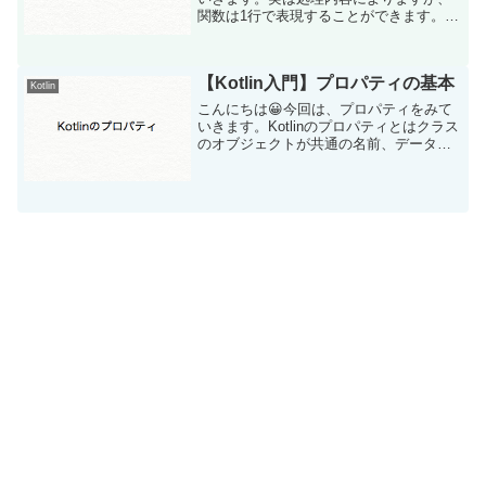
関数は1行で表現することができます。戻
り値がある場合は、カッコを省略して戻
す値を記述します。書いてみましょう。
以下の処理は、戻り値にInt型を定義し、
【Kotlin入門】プロパティの基本
「a+b」をセット...
Kotlin
こんにちは😀今回は、プロパティをみて
いきます。Kotlinのプロパティとはクラス
のオブジェクトが共通の名前、データ型
をもつ変数をどう呼ぶかは言語によって
様々だそうです。その呼び名は、「メン
バ変数」「フィールド」「プロパティ」
と呼び、意味や機...