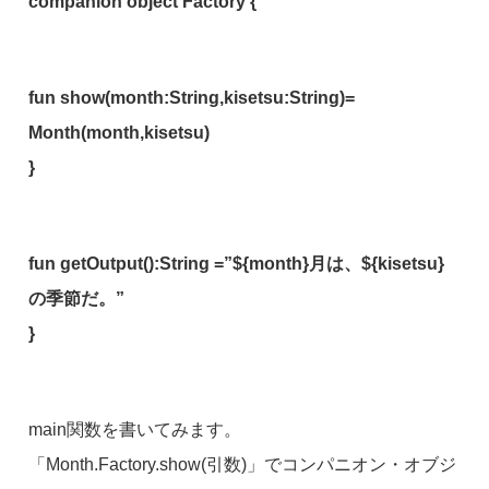
companion object Factory {
fun show(month:String,kisetsu:String)=
Month(month,kisetsu)
}
fun getOutput():String =”${month}月は、${kisetsu}
の季節だ。”
}
main関数を書いてみます。
「Month.Factory.show(引数)」でコンパニオン・オブジ