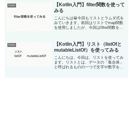
タンを追加しているので、ボタン...
【Kotlin入門】filter関数を使って
Kotlin
みる
こんにちは😀今回もリストとラムダ式を
みていきます。前回はリストでmap関数
を使用しましたが、今回はfilter関数を使
用します。filter関数は、引数がラムダ式
で、戻り値をBoolean型にします。以下の
処理は、３行目でリストを定義し、５...
【Kotlin入門】リスト（listOfと
Kotlin
mutableListOf）を使ってみる
こんにちは。今回は、リストを使ってみ
ます。リストとは、データの「集合体」
と呼ばれるものの一つで文字や数字を複
数の値として持つ事ができます😀リスト
の場合、・listOf：読み取り専用・
mutableListOf：変更可能の二つがありま
す。実際...