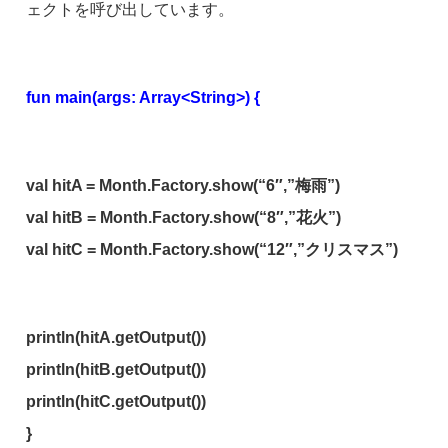
ェクトを呼び出しています。
fun main(args: Array<String>) {
val hitA = Month.Factory.show(“6″,”梅雨”)
val hitB = Month.Factory.show(“8″,”花火”)
val hitC = Month.Factory.show(“12″,”クリスマス”)
println(hitA.getOutput())
println(hitB.getOutput())
println(hitC.getOutput())
}