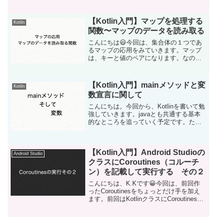
「vararg」を記載...
【Kotlin入門】マップを処理する
Kotlin
関数〜マップのデータを読み取る
こんにちは😃今回は、集合体の１つであ
るマップの応用をみていきます。マップ
は、キーと値のペアになります。なの
で、キーだけの集合体「keys」、値だけ
の集合体「values」というプロパティを
持ちます。復習も合わせてマップの処理
【Kotlin入門】mainメソッドと変
Kotlin
を書いてみましょ...
数宣言に関して
こんにちは。今回から、Kotlinを書いて勉
強していきます。javaとも共通する基本
的なところを追っていく予定です。ただ
何もないままにだらだら書いていくのも
学習にならないので、「はじめてのKotlin
プログラミング」（工学社）という本を
【Kotlin入門】Android Studioの
ベー...
Android Studio
クラスにCoroutines（コルーチ
ン）を記載して実行する その２
こんにちは、K.Kです😀今回は、前回作
ったCoroutinesをちょっとだけ手を加え
ます。前回はKotlinクラスにCoroutinesを
追加しただけのため、起動時に一回だけ
実行されるというものでした。画面にボ