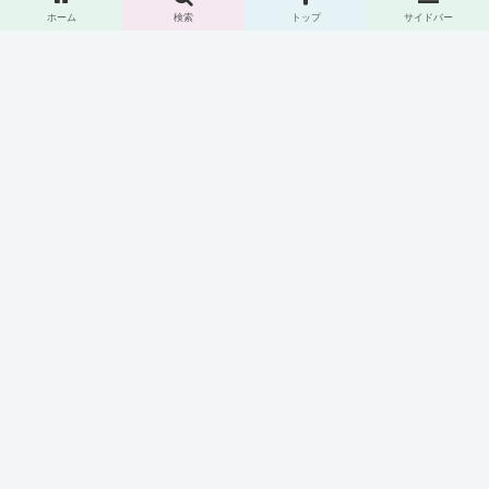
iPad
ホーム
検索
トップ
サイドバー
IT
IT入門
IT小話
Java
Kotlin
Mac
Oracle
Windows
アプリ・ソフトウェア・サービス
ガジェット・モノ
グルメ