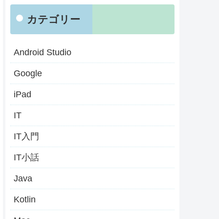
カテゴリー
Android Studio
Google
iPad
IT
IT入門
IT小話
Java
Kotlin