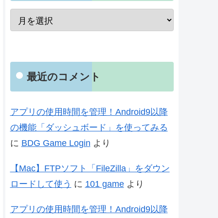
最近のコメント
アプリの使用時間を管理！Android9以降
の機能「ダッシュボード」を使ってみる
に
BDG Game Login
より
【Mac】FTPソフト「FileZilla」をダウン
ロードして使う
に
101 game
より
アプリの使用時間を管理！Android9以降