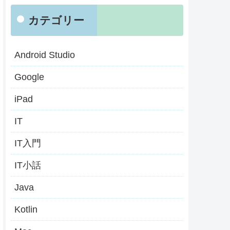
カテゴリー
Android Studio
Google
iPad
IT
IT入門
IT小話
Java
Kotlin