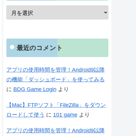
最近のコメント
アプリの使用時間を管理！Android9以降
の機能「ダッシュボード」を使ってみる
に
BDG Game Login
より
【Mac】FTPソフト「FileZilla」をダウン
ロードして使う
に
101 game
より
アプリの使用時間を管理！Android9以降