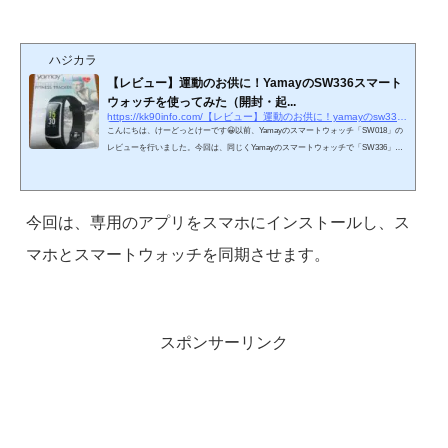
ハジカラ
【レビュー】運動のお供に！YamayのSW336スマート
ウォッチを使ってみた（開封・起...
https://kk90info.com/【レビュー】運動のお供に！yamayのsw336スマートウォッ
こんにちは、けーどっとけーです😀以前、Yamayのスマートウォッチ「SW018」の
レビューを行いました。今回は、同じくYamayのスマートウォッチで「SW336」の
黒色をレビューします。SW336は、SW018よりは小型になりますが、機能を見る限
りでは運動中のデータをとるのに適しているスマートウォッチと言えそうです。レ
ビューは複数回に分けて行います。今回は、開封とスマートウォッチの起動を行い
ます。Yamayのスマートウォッチ「SW336」を開く郵送で届けてもらいました。こ
今回は、専用のアプリをスマホにインストールし、ス
ちらがSW336の箱です。非常にコンパクトです。箱横には機...
マホとスマートウォッチを同期させます。
スポンサーリンク