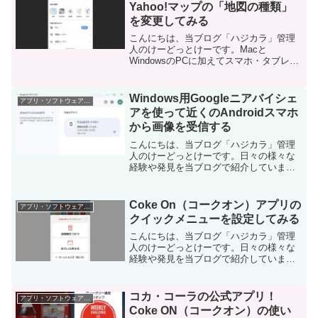
Yahoo!マップの「地図の種類」
を変更してみる
こんにちは、当ブログ「ハジカラ」管理
人のけーどっとけーです。Macと
WindowsのPCに加えてスマホ・タブレッ
トの新機能や便利なアプリを使ってみる
ことを趣味としています。日々の経験や
発見を当ブログで紹介しています。ほぼ
Windows用Googleニアバイシェ
アプリ・ソフトウェア・サービス
毎日更新しているので...
アを使って近くのAndroidスマホ
から画像を受信する
こんにちは、当ブログ「ハジカラ」管理
人のけーどっとけーです。日々の様々な
経験や発見を当ブログで紹介していま
す。ほぼ毎日更新しています！その他の
記事も見ていただけると励みになりま
す。今回は、Windows用ニアバイシェア
Coke On（コークオン）アプリの
アプリ・ソフトウェア・サービス
を使って近くのAndr...
クイックメニューを設定してみる
こんにちは、当ブログ「ハジカラ」管理
人のけーどっとけーです。日々の様々な
経験や発見を当ブログで紹介していま
す。ほぼ毎日更新しているので、その他
の記事も見ていただけると励みになりま
す。今回はコカ・コーラの公式アプリ
コカ・コーラの公式アプリ！
アプリ・ソフトウェア・サービス
「Coke On（コークオン...
Coke ON（コークオン）の使い