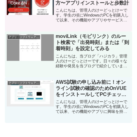
方〜アプリインストールと歩数計
こんにちは、管理人のけーどっとけーで
す。学生の頃にWindowsのPCを初購入し
て以来、その機能やアプリやサービスに
興味を持ちました。今ではPCだけでなく
その他のITデバイス（スマホやタブレッ
トなど）の新機能や便利なアプリなどを
moviLink（モビリンク）のルー
アプリ・ソフトウェア・サービス
使ってみるこ...
ト検索で「出発時刻」または「到
着時刻」を設定してみる
こんにちは、当ブログ「ハジカラ」管理
人のけーどっとけーです。日々の様々な
経験や発見を当ブログで紹介していま
す。ほぼ毎日更新しているので、その他
の記事も見ていただけると励みになりま
す。今回は、トヨタのナビアプリ
AWS試験の申し込み前に！オン
アプリ・ソフトウェア・サービス
「moviLink」で目的地まで...
ライン試験の確認のためOnVUE
をインストールしてPCチェック
する
こんにちは、管理人のけーどっとけーで
す。学生の頃にWindowsのPCを初購入し
て以来、その機能やアプリに興味を持ち
ました。今ではPCだけでなくその他ITデ
バイス（スマホやタブレットなど）の新
機能や便利なアプリを使ってみることを
趣味としてい...