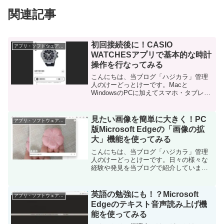
関連記事
初回接続後に！CASIO
アプリ・ソフトウェア・サービス
WATCHESアプリで基本的な時計
操作を行なってみる
こんにちは、当ブログ「ハジカラ」管理
人のけーどっとけーです。Macと
WindowsのPCに加えてスマホ・タブレッ
トの新機能や便利なアプリを使ってみる
ことを趣味としています。日々の経験や
発見を当ブログで紹介しています。ほぼ
見たい画像を簡単に大きく！PC
アプリ・ソフトウェア・サービス
毎日更新しています！...
版Microsoft Edgeの「画像の拡
大」機能を使ってみる
こんにちは、当ブログ「ハジカラ」管理
人のけーどっとけーです。日々の様々な
経験や発見を当ブログで紹介していま
す。ほぼ毎日更新しているので、その他
の記事も見ていただけると励みになりま
す。今回は、PC版Microsoft Edgeの機能
英語の勉強にも！？Microsoft
アプリ・ソフトウェア・サービス
「画像の拡...
Edgeのテキスト音声読み上げ機
能を使ってみる