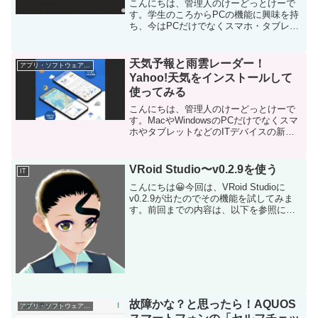
こんにちは、管理人のけーどっとけーで
す。学生のころからPCの機能に興味を持
ち、今はPCだけでなくスマホ・タブレッ
トやIoTなどのデバイス操作を趣味として
います。今はプライベートではメインPC
のOSはMacですが、ずっと使っている
天気予報と雨雲レーダー！
アプリ・ソフトウェア・サービス
OSはWin...
Yahoo!天気をインストールして
使ってみる
こんにちは、管理人のけーどっとけーで
す。MacやWindowsのPCだけでなくスマ
ホやタブレットなどのITデバイスの新機
能や便利なアプリを使ってみることを趣
味としています。そのような日々で面白
かったことや発見したことなどをまとめ
VRoid Studio〜v0.2.9を使う
IT
て当ブログで...
こんにちは😀今回は、VRoid Studioに
v0.2.9が出たのでその機能を試してみま
す。前回までの内容は、以下を参照にし
てください。セッティング基本的な使い
方v0.2.8v0.2.9に関してv0.2.9では、どこ
が変わったかと言うと以下...
故障かな？と思ったら！AQUOS
アプリ・ソフトウェア・サービス